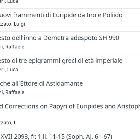
ri, Luca
uovi frammenti di Euripide da Ino e Poliido
zato, Luigi
testo dell'inno a Demetra adespoto SH 990
i, Raffaele
esto di tre epigrammi greci di età imperiale
ri, Luca
iche all'Ettore di Astidamante
i, Raffaele
 Corrections on Papyri of Euripides and Aristoph
zato, L
II 2093, fr. 1 ll. 11-15 (Soph. Aj. 61-67)