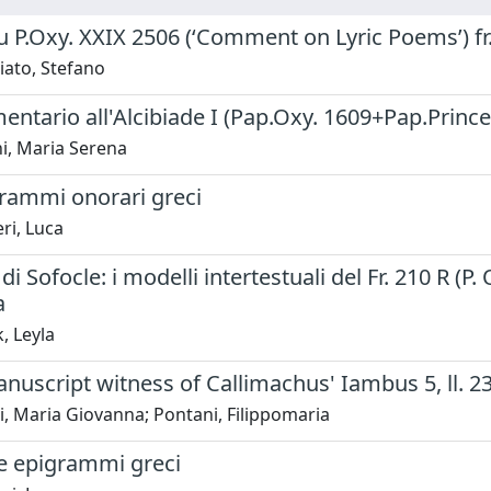
 P.Oxy. XXIX 2506 (‘Comment on Lyric Poems’) fr
iato, Stefano
tario all'Alcibiade I (Pap.Oxy. 1609+Pap.Prince
i, Maria Serena
rammi onorari greci
ri, Luca
 di Sofocle: i modelli intertestuali del Fr. 210 R (P.
a
, Leyla
uscript witness of Callimachus' Iambus 5, ll. 2
, Maria Giovanna; Pontani, Filippomaria
re epigrammi greci