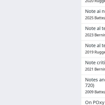
2020 Rugge
Note ai n
2025 Battez
Note al 
2023 Bernin
Note al t
2019 Rugge
Note crit
2021 Bernin
Notes and
720)
2009 Battez
On POxy XV