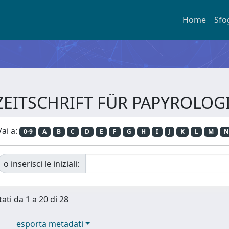
Home
Sfo
ta ZEITSCHRIFT FÜR PAPYROLO
Vai a:
0-9
A
B
C
D
E
F
G
H
I
J
K
L
M
N
o inserisci le iniziali:
tati da 1 a 20 di 28
esporta metadati