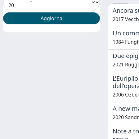
Ancora su
2017 Vecch
Un commen
1984 Fungh
Due epig
2021 Rugge
L’Euripilo
dell’oper
2006 Ozbek
A new man
2020 Sandri
Note a t