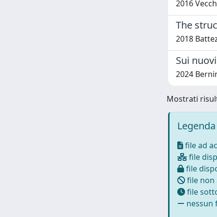
2016 Vecch
The struc
2018 Battez
Sui nuovi
2024 Bernin
Mostrati risul
Legenda 
file ad a
file disp
file dispo
file non
file sot
nessun f