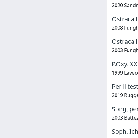
2020 Sandr
Ostraca l
2008 Funghi
Ostraca le
2003 Funghi
P.Oxy. X
1999 Lavecc
Per il tes
2019 Rugge
Song, pe
2003 Battez
Soph. Ichn