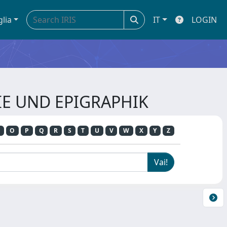
glia
IT
LOGIN
GIE UND EPIGRAPHIK
O
P
Q
R
S
T
U
V
W
X
Y
Z