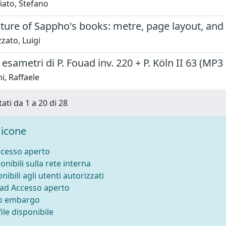
iato, Stefano
ture of Sappho's books: metre, page layout, and
zato, Luigi
 esametri di P. Fouad inv. 220 + P. Köln II 63 (M
i, Raffaele
tati da 1 a 20 di 28
icone
ccesso aperto
onibili sulla rete interna
nibili agli utenti autorizzati
 ad Accesso aperto
to embargo
ile disponibile