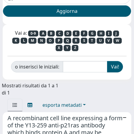
Vai a:
0-9
A
B
C
D
E
F
G
H
I
J
K
L
M
N
O
P
Q
R
S
T
U
V
W
X
Y
Z
o inserisci le iniziali:
Mostrati risultati da 1 a 1
di 1
esporta metadati
A recombinant cell line expressing a form
of the Y13-259 anti-p21ras antibody
which binds protein A and may be