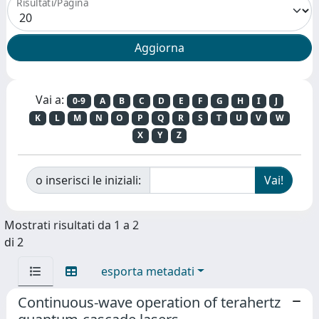
Risultati/Pagina
Vai a:
0-9
A
B
C
D
E
F
G
H
I
J
K
L
M
N
O
P
Q
R
S
T
U
V
W
X
Y
Z
o inserisci le iniziali:
Mostrati risultati da 1 a 2
di 2
esporta metadati
Continuous-wave operation of terahertz