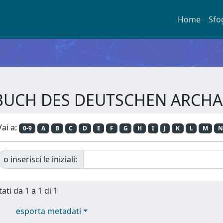
Home
Sfo
AHRBUCH DES DEUTSCHEN ARC
Vai a:
0-9
A
B
C
D
E
F
G
H
I
J
K
L
M
N
o inserisci le iniziali:
ati da 1 a 1 di 1
esporta metadati