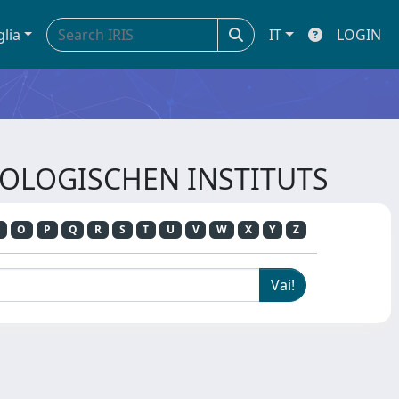
glia
IT
LOGIN
HAOLOGISCHEN INSTITUTS
O
P
Q
R
S
T
U
V
W
X
Y
Z