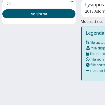
Lysippus 
2015 Adorn
Mostrati risult
Legenda 
file ad a
file disp
file dispo
file non
file sot
nessun f