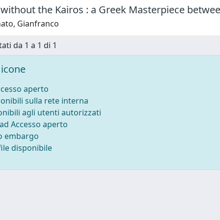
without the Kairos : a Greek Masterpiece between
ato, Gianfranco
ati da 1 a 1 di 1
icone
ccesso aperto
onibili sulla rete interna
nibili agli utenti autorizzati
 ad Accesso aperto
to embargo
ile disponibile