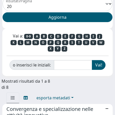
Risultati/Pagina
Vai a:
0-9
A
B
C
D
E
F
G
H
I
J
K
L
M
N
O
P
Q
R
S
T
U
V
W
X
Y
Z
o inserisci le iniziali:
Mostrati risultati da 1 a 8
di 8
esporta metadati
Convergenza e specializzazione nelle