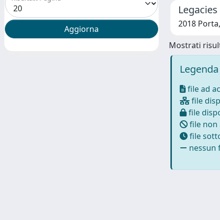
Legacies
2018 Porta
Mostrati risult
Legenda 
file ad a
file disp
file dispo
file non
file sot
nessun f