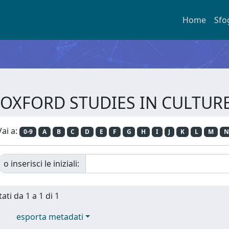
Home
Sfo
ie OXFORD STUDIES IN CULTUR
Vai a:
0-9
A
B
C
D
E
F
G
H
I
J
K
L
M
N
o inserisci le iniziali:
ati da 1 a 1 di 1
esporta metadati