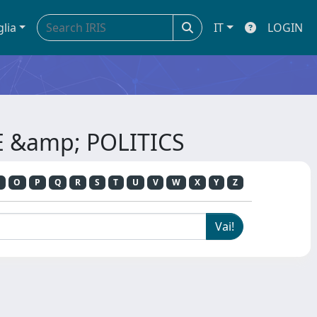
glia
IT
LOGIN
E &amp; POLITICS
O
P
Q
R
S
T
U
V
W
X
Y
Z