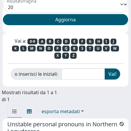
Risultati/Pagina
Vai a:
0-9
A
B
C
D
E
F
G
H
I
J
K
L
M
N
O
P
Q
R
S
T
U
V
W
X
Y
Z
o inserisci le iniziali:
Mostrati risultati da 1 a 1
di 1
esporta metadati
Unstable personal pronouns in Northern