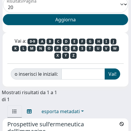
Risultati/Pagina
Vai a:
0-9
A
B
C
D
E
F
G
H
I
J
K
L
M
N
O
P
Q
R
S
T
U
V
W
X
Y
Z
o inserisci le iniziali:
Mostrati risultati da 1 a 1
di 1
esporta metadati
Prospettive sull’ermeneutica