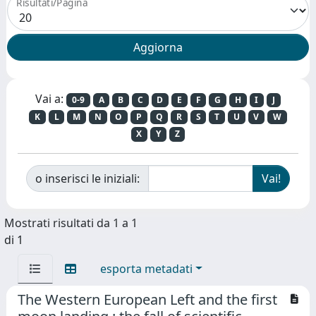
Risultati/Pagina
Vai a:
0-9
A
B
C
D
E
F
G
H
I
J
K
L
M
N
O
P
Q
R
S
T
U
V
W
X
Y
Z
o inserisci le iniziali:
Mostrati risultati da 1 a 1
di 1
esporta metadati
The Western European Left and the first