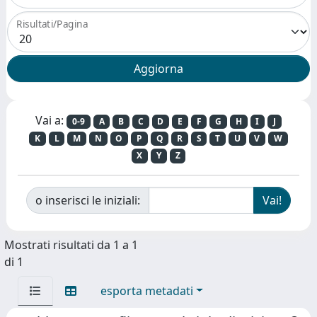
Risultati/Pagina
Vai a:
0-9
A
B
C
D
E
F
G
H
I
J
K
L
M
N
O
P
Q
R
S
T
U
V
W
X
Y
Z
o inserisci le iniziali:
Mostrati risultati da 1 a 1
di 1
esporta metadati