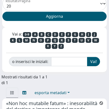
Risultati/Pagina
Vai a:
0-9
A
B
C
D
E
F
G
H
I
J
K
L
M
N
O
P
Q
R
S
T
U
V
W
X
Y
Z
o inserisci le iniziali:
Mostrati risultati da 1 a 1
di 1
esporta metadati
«Non hoc mutabile fatum» : inesorabilità