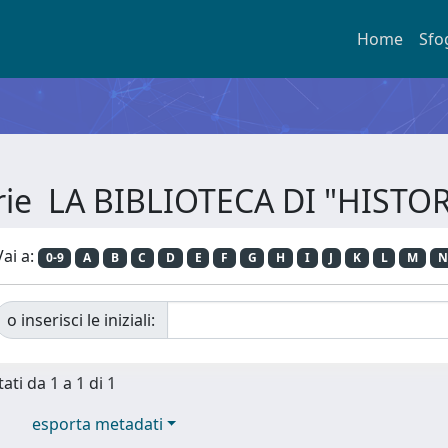
Home
Sfo
erie LA BIBLIOTECA DI "HIST
Vai a:
0-9
A
B
C
D
E
F
G
H
I
J
K
L
M
N
o inserisci le iniziali:
ati da 1 a 1 di 1
esporta metadati