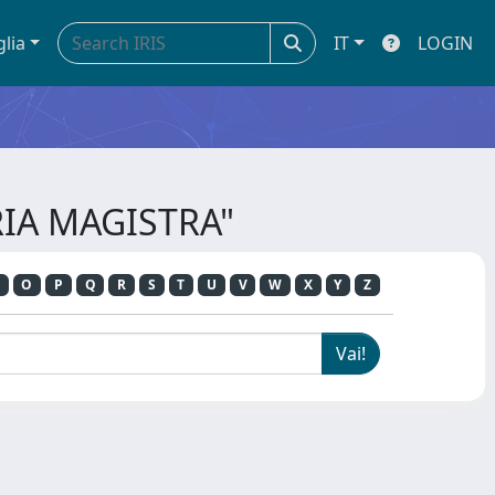
glia
IT
LOGIN
ORIA MAGISTRA"
O
P
Q
R
S
T
U
V
W
X
Y
Z