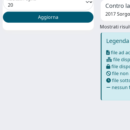
Contro la
2017 Sorgo
Mostrati risult
Legenda 
file ad a
file disp
file dispo
file non
file sot
nessun f