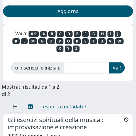
Vai a:
0-9
A
B
C
D
E
F
G
H
I
J
K
L
M
N
O
P
Q
R
S
T
U
V
W
X
Y
Z
o inserisci le iniziali:
Mostrati risultati da 1 a 2
di 2
esporta metadati
Gli esercizi spirituali della musica :
improvvisazione e creazione
2020 Cremonesi, Laura