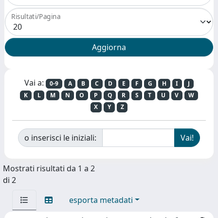
Risultati/Pagina
Vai a:
0-9
A
B
C
D
E
F
G
H
I
J
K
L
M
N
O
P
Q
R
S
T
U
V
W
X
Y
Z
o inserisci le iniziali:
Mostrati risultati da 1 a 2
di 2
esporta metadati