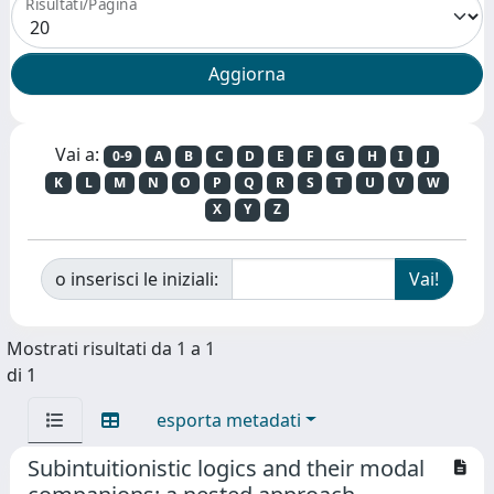
Risultati/Pagina
Vai a:
0-9
A
B
C
D
E
F
G
H
I
J
K
L
M
N
O
P
Q
R
S
T
U
V
W
X
Y
Z
o inserisci le iniziali:
Mostrati risultati da 1 a 1
di 1
esporta metadati
Subintuitionistic logics and their modal