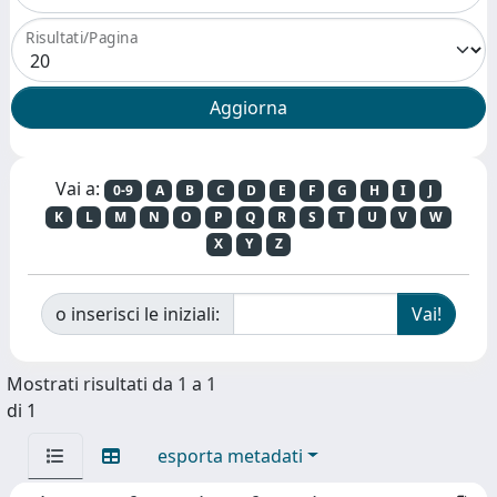
Risultati/Pagina
Vai a:
0-9
A
B
C
D
E
F
G
H
I
J
K
L
M
N
O
P
Q
R
S
T
U
V
W
X
Y
Z
o inserisci le iniziali:
Mostrati risultati da 1 a 1
di 1
esporta metadati