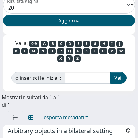
Risultati/Pagina
Vai a:
0-9
A
B
C
D
E
F
G
H
I
J
K
L
M
N
O
P
Q
R
S
T
U
V
W
X
Y
Z
o inserisci le iniziali:
Mostrati risultati da 1 a 1
di 1
esporta metadati
Arbitrary objects in a bilateral setting