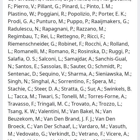
F.; Pierro, V.; Pillant, G.; Pinard, L.; Pinto, I. M.;
Plastino, W.; Poggiani, R.; Popolizio, P.; Porter, E. K.;
Prodi, G. A.; Punturo, M.; Puppo, P.; Raaijmakers, G.;
Radulescu, N.; Rapagnani, P.; Razzano, M.;
Regimbau, T.; Rei, L.; Rettegno, P.; Ricci, F.;
Riemenschneider, G.; Robinet, F.; Rocchi, A.; Rolland,
L.; Romanelli, M.; Romano, R.; Rosinska, D.; Ruggi, P.;
Salafia, O. S.; Salconi, L.; Samajdar, A.; Sanchis-Gual,
N.; Santos, E.; Sassolas, B.; Sauter, O.; Schmidt, P.;
Sentenac, D.; Sequino, V.; Sharma, A.; Sieniawska, M.;
Singh, N.; Singhal, A.; Sorrentino, F.; Spera, M.;
Stachie, C.; Steer, D. A.; Stratta, G.; Sur, A.; Swinkels, B.
L.; Tacca, M.; Tiwari, S.; Tonelli, M.; Torres-Forne, A.;
Travasso, F.; Tringali, M. C.; Trovato, A.; Trozzo, L.;
Tsang, K. W.; Valentini, M.; Van Bakel, N.; Van
Beuzekom, M.; Van Den Brand, J. F. J.; Van Den
Broeck, C.; Van Der Schaaf, L.; Vardaro, M.; Vasuth,
M.; Vedovato, G.; Verkindt, D.; Vetrano, F.; Vicere, A.;