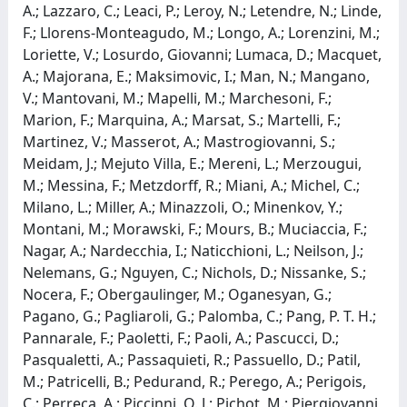
A.; Lazzaro, C.; Leaci, P.; Leroy, N.; Letendre, N.; Linde,
F.; Llorens-Monteagudo, M.; Longo, A.; Lorenzini, M.;
Loriette, V.; Losurdo, Giovanni; Lumaca, D.; Macquet,
A.; Majorana, E.; Maksimovic, I.; Man, N.; Mangano,
V.; Mantovani, M.; Mapelli, M.; Marchesoni, F.;
Marion, F.; Marquina, A.; Marsat, S.; Martelli, F.;
Martinez, V.; Masserot, A.; Mastrogiovanni, S.;
Meidam, J.; Mejuto Villa, E.; Mereni, L.; Merzougui,
M.; Messina, F.; Metzdorff, R.; Miani, A.; Michel, C.;
Milano, L.; Miller, A.; Minazzoli, O.; Minenkov, Y.;
Montani, M.; Morawski, F.; Mours, B.; Muciaccia, F.;
Nagar, A.; Nardecchia, I.; Naticchioni, L.; Neilson, J.;
Nelemans, G.; Nguyen, C.; Nichols, D.; Nissanke, S.;
Nocera, F.; Obergaulinger, M.; Oganesyan, G.;
Pagano, G.; Pagliaroli, G.; Palomba, C.; Pang, P. T. H.;
Pannarale, F.; Paoletti, F.; Paoli, A.; Pascucci, D.;
Pasqualetti, A.; Passaquieti, R.; Passuello, D.; Patil,
M.; Patricelli, B.; Pedurand, R.; Perego, A.; Perigois,
C.; Perreca, A.; Piccinni, O. J.; Pichot, M.; Piergiovanni,