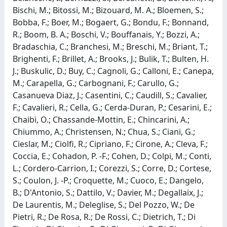
Bischi, M.; Bitossi, M.; Bizouard, M. A.; Bloemen, S.;
Bobba, F.; Boer, M.; Bogaert, G.; Bondu, F.; Bonnand,
R.; Boom, B. A.; Boschi, V.; Bouffanais, Y.; Bozzi, A.;
Bradaschia, C.; Branchesi, M.; Breschi, M.; Briant, T.;
Brighenti, F.; Brillet, A.; Brooks, J.; Bulik, T.; Bulten, H.
J.; Buskulic, D.; Buy, C.; Cagnoli, G.; Calloni, E.; Canepa,
M.; Carapella, G.; Carbognani, F.; Carullo, G.;
Casanueva Diaz, J.; Casentini, C.; Caudill, S.; Cavalier,
F.; Cavalieri, R.; Cella, G.; Cerda-Duran, P.; Cesarini, E.;
Chaibi, O.; Chassande-Mottin, E.; Chincarini, A.;
Chiummo, A.; Christensen, N.; Chua, S.; Ciani, G.;
Cieslar, M.; Ciolfi, R.; Cipriano, F.; Cirone, A.; Cleva, F.;
Coccia, E.; Cohadon, P. -F.; Cohen, D.; Colpi, M.; Conti,
L.; Cordero-Carrion, I.; Corezzi, S.; Corre, D.; Cortese,
S.; Coulon, J. -P.; Croquette, M.; Cuoco, E.; Dangelo,
B.; D'Antonio, S.; Dattilo, V.; Davier, M.; Degallaix, J.;
De Laurentis, M.; Deleglise, S.; Del Pozzo, W.; De
Pietri, R.; De Rosa, R.; De Rossi, C.; Dietrich, T.; Di