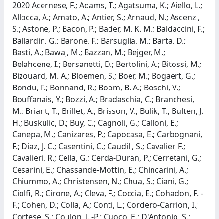
2020 Acernese, F.; Adams, T.; Agatsuma, K.; Aiello, L.;
Allocca, A.; Amato, A.; Antier, S.; Arnaud, N.; Ascenzi,
S.; Astone, P.; Bacon, P.; Bader, M. K. M.; Baldaccini, F.;
Ballardin, G.; Barone, F.; Barsuglia, M.; Barta, D.;
Basti, A.; Bawaj, M.; Bazzan, M.; Bejger, M.;
Belahcene, I.; Bersanetti, D.; Bertolini, A.; Bitossi, M.;
Bizouard, M. A.; Bloemen, S.; Boer, M.; Bogaert, G.;
Bondu, F.; Bonnand, R.; Boom, B. A.; Boschi, V.;
Bouffanais, Y.; Bozzi, A.; Bradaschia, C.; Branchesi,
M.; Briant, T.; Brillet, A.; Brisson, V.; Bulik, T.; Bulten, J.
H.; Buskulic, D.; Buy, C.; Cagnoli, G.; Calloni, E.;
Canepa, M.; Canizares, P.; Capocasa, E.; Carbognani,
F.; Diaz, J. C.; Casentini, C.; Caudill, S.; Cavalier, F.;
Cavalieri, R.; Cella, G.; Cerda-Duran, P.; Cerretani, G.;
Cesarini, E.; Chassande-Mottin, E.; Chincarini, A.;
Chiummo, A.; Christensen, N.; Chua, S.; Ciani, G.;
Ciolfi, R.; Cirone, A.; Cleva, F.; Coccia, E.; Cohadon, P. -
F.; Cohen, D.; Colla, A.; Conti, L.; Cordero-Carrion, I.;
Cortese, S.; Coulon, J. -P.; Cuoco, E.; D'Antonio, S.;