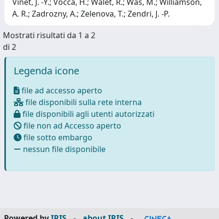
Vinet, J. -Y.; Vocca, H.; Walet, R.; Was, M.; Williamson,
A. R.; Zadrozny, A.; Zelenova, T.; Zendri, J. -P.
Mostrati risultati da 1 a 2
di 2
Legenda icone
file ad accesso aperto
file disponibili sulla rete interna
file disponibili agli utenti autorizzati
file non ad Accesso aperto
file sotto embargo
nessun file disponibile
Powered by
IRIS
-
about IRIS
-