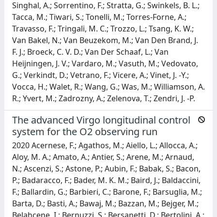
Singhal, A.; Sorrentino, F.; Stratta, G.; Swinkels, B. L.;
Tacca, M.; Tiwari, S.; Tonelli, M.; Torres-Forne, A.;
Travasso, F.; Tringali, M. C.; Trozzo, L.; Tsang, K. W.;
Van Bakel, N.; Van Beuzekom, M.; Van Den Brand, J.
F. J.; Broeck, C. V. D.; Van Der Schaaf, L.; Van
Heijningen, J. V.; Vardaro, M.; Vasuth, M.; Vedovato,
G.; Verkindt, D.; Vetrano, F.; Vicere, A.; Vinet, J. -Y.;
Vocca, H.; Walet, R.; Wang, G.; Was, M.; Williamson, A.
R.; Yvert, M.; Zadrozny, A.; Zelenova, T.; Zendri, J. -P.
The advanced Virgo longitudinal control
system for the O2 observing run
2020 Acernese, F.; Agathos, M.; Aiello, L.; Allocca, A.;
Aloy, M. A.; Amato, A.; Antier, S.; Arene, M.; Arnaud,
N.; Ascenzi, S.; Astone, P.; Aubin, F.; Babak, S.; Bacon,
P.; Badaracco, F.; Bader, M. K. M.; Baird, J.; Baldaccini,
F.; Ballardin, G.; Barbieri, C.; Barone, F.; Barsuglia, M.;
Barta, D.; Basti, A.; Bawaj, M.; Bazzan, M.; Bejger, M.;
Belahcene, I.; Bernuzzi, S.; Bersanetti, D.; Bertolini, A.;