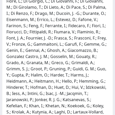
Fiore, L.; Di Giorgio, C.; Di Giovanni, F.; Di Giovanni,
M.; Di Girolamo, T.; Di Lieto, A.; Di Pace, S.; Di Palma,
I.; Di Renzo, F.; Drago, M.; Ducoin, J. -G.; Durante, O.;
Eisenmann, M.; Errico, L.; Estevez, D.; Fafone, V.;
Farinon, S.; Feng, F.; Ferrante, I.; Fidecaro, F.; Fiori, I.;
Fiorucci, D.; Fittipaldi, R.; Fiumara, V.; Flaminio, R.;
Font, J. A.; Fournier, J. -D.; Frasca, S.; Frasconi, F.; Frey,
V.; Fronze, G.; Gammaitoni, L.; Garufi, F.; Gemme, G.;
Genin, E.; Gennai, A.; Ghosh, A.; Giacomazzo, B.;
Gonzalez Castro, J. M.; Gosselin, M.; Gouaty, R.;
Grado, A.; Granata, M.; Greco, G.; Grimaldi, A.;
Grimm, S. J.; Groot, P.; Gruning, P.; Guidi, G. M.; Guo,
Y.; Gupta, P.; Halim, O.; Harder, T.; Harms, J.;
Heidmann, A.; Heitmann, H.; Hello, P.; Hemming, G.;
Hinderer, T.; Hofman, D.; Huet, D.; Hui, V.; Idzkowski,
B.; Iess, A.; Intini, G.; Isac, J. -M.; Jacqmin, T.;
Jaranowski, P.; Jonker, R. J. G.; Katsanevas, S.;
Kefelian, F.; Khan, I.; Khetan, N.; Koekoek, G.; Koley,
S.; Krolak, A.; Kutynia, A.; Laghi, D.; Lartaux-Vollard,