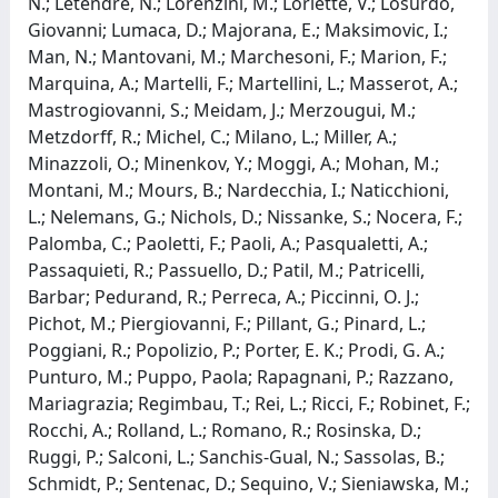
N.; Letendre, N.; Lorenzini, M.; Loriette, V.; Losurdo,
Giovanni; Lumaca, D.; Majorana, E.; Maksimovic, I.;
Man, N.; Mantovani, M.; Marchesoni, F.; Marion, F.;
Marquina, A.; Martelli, F.; Martellini, L.; Masserot, A.;
Mastrogiovanni, S.; Meidam, J.; Merzougui, M.;
Metzdorff, R.; Michel, C.; Milano, L.; Miller, A.;
Minazzoli, O.; Minenkov, Y.; Moggi, A.; Mohan, M.;
Montani, M.; Mours, B.; Nardecchia, I.; Naticchioni,
L.; Nelemans, G.; Nichols, D.; Nissanke, S.; Nocera, F.;
Palomba, C.; Paoletti, F.; Paoli, A.; Pasqualetti, A.;
Passaquieti, R.; Passuello, D.; Patil, M.; Patricelli,
Barbar; Pedurand, R.; Perreca, A.; Piccinni, O. J.;
Pichot, M.; Piergiovanni, F.; Pillant, G.; Pinard, L.;
Poggiani, R.; Popolizio, P.; Porter, E. K.; Prodi, G. A.;
Punturo, M.; Puppo, Paola; Rapagnani, P.; Razzano,
Mariagrazia; Regimbau, T.; Rei, L.; Ricci, F.; Robinet, F.;
Rocchi, A.; Rolland, L.; Romano, R.; Rosinska, D.;
Ruggi, P.; Salconi, L.; Sanchis-Gual, N.; Sassolas, B.;
Schmidt, P.; Sentenac, D.; Sequino, V.; Sieniawska, M.;