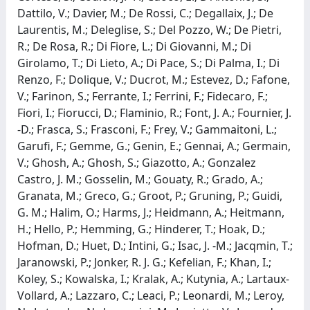
Dattilo, V.; Davier, M.; De Rossi, C.; Degallaix, J.; De
Laurentis, M.; Deleglise, S.; Del Pozzo, W.; De Pietri,
R.; De Rosa, R.; Di Fiore, L.; Di Giovanni, M.; Di
Girolamo, T.; Di Lieto, A.; Di Pace, S.; Di Palma, I.; Di
Renzo, F.; Dolique, V.; Ducrot, M.; Estevez, D.; Fafone,
V.; Farinon, S.; Ferrante, I.; Ferrini, F.; Fidecaro, F.;
Fiori, I.; Fiorucci, D.; Flaminio, R.; Font, J. A.; Fournier, J.
-D.; Frasca, S.; Frasconi, F.; Frey, V.; Gammaitoni, L.;
Garufi, F.; Gemme, G.; Genin, E.; Gennai, A.; Germain,
V.; Ghosh, A.; Ghosh, S.; Giazotto, A.; Gonzalez
Castro, J. M.; Gosselin, M.; Gouaty, R.; Grado, A.;
Granata, M.; Greco, G.; Groot, P.; Gruning, P.; Guidi,
G. M.; Halim, O.; Harms, J.; Heidmann, A.; Heitmann,
H.; Hello, P.; Hemming, G.; Hinderer, T.; Hoak, D.;
Hofman, D.; Huet, D.; Intini, G.; Isac, J. -M.; Jacqmin, T.;
Jaranowski, P.; Jonker, R. J. G.; Kefelian, F.; Khan, I.;
Koley, S.; Kowalska, I.; Kralak, A.; Kutynia, A.; Lartaux-
Vollard, A.; Lazzaro, C.; Leaci, P.; Leonardi, M.; Leroy,