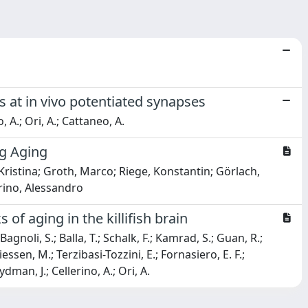
s at in vivo potentiated synapses
, A.; Ori, A.; Cattaneo, A.
ng Aging
Kristina; Groth, Marco; Riege, Konstantin; Görlach,
rino, Alessandro
of aging in the killifish brain
agnoli, S.; Balla, T.; Schalk, F.; Kamrad, S.; Guan, R.;
Tiessen, M.; Terzibasi-Tozzini, E.; Fornasiero, E. F.;
ydman, J.; Cellerino, A.; Ori, A.