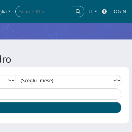
glia
IT
LOGIN
dro