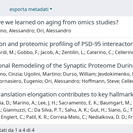
esporta metadati
e we learned on aging from omics studies?
ino, Alessandro; Ori, Alessandro
ion and proteomic profiling of PSD-95 intereactor
i, M.; Gobbo, F.; Jacob, A.; Zentilin, L.; Caterino, C.; Cellerino
ional Remodeling of the Synaptic Proteome Duri
no, Cinzia; Ugolini, Martino; Durso, William; Jevdokimenko, 
ornasiero, Eugenio; Ori, Alessandro; Hoffmann, Steve; Celle
ranslation elongation contributes to key hallmarks 
a, D.; Marino, A.; Lee, J. H.; Sacramento, E. K.; Baumgart, M.; B
; Giannuzzi, C.; Da Silva, P. T.; Sahu, A. K.; Gut, H.; Siano, G.; 
 Englert, C.; Patil, K. R.; Correia-Melo, C.; Nedialkova, D. D.; Fr
ati da 1 a 4 di 4