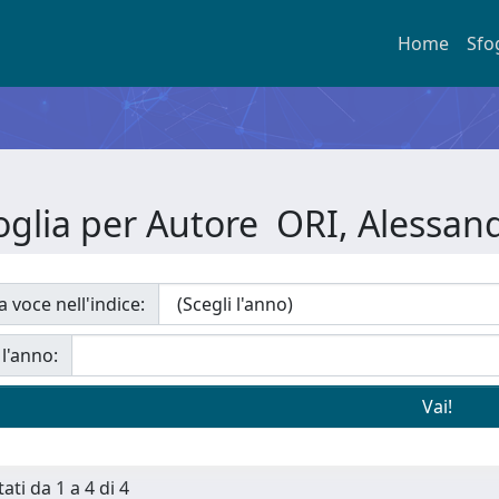
Home
Sfo
oglia per Autore ORI, Alessan
a voce nell'indice:
 l'anno:
ati da 1 a 4 di 4