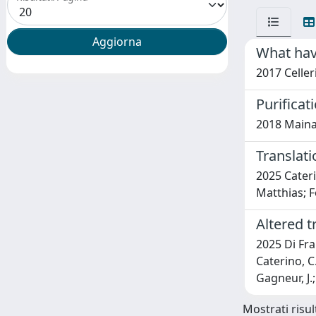
What hav
2017 Celler
Purificat
2018 Mainard
Translat
2025 Cateri
Matthias; F
Altered t
2025 Di Frai
Caterino, C.
Gagneur, J.;
Mostrati risult