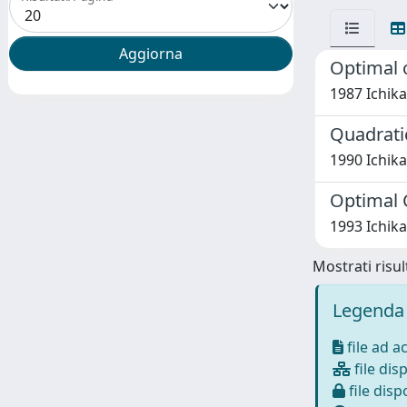
Optimal c
1987 Ichika
Quadrati
1990 Ichika
Optimal C
1993 Ichika
Mostrati risult
Legenda 
file ad a
file disp
file dispo