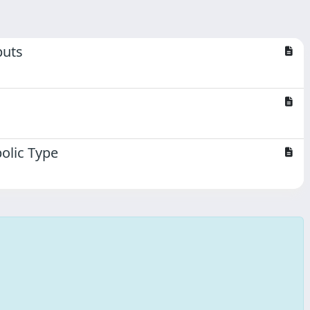
puts
bolic Type