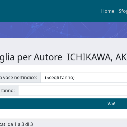
Home
Sfo
glia per Autore ICHIKAWA, A
a voce nell'indice:
 l'anno:
ati da 1 a 3 di 3