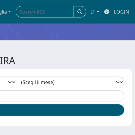
glia
IT
LOGIN
KIRA