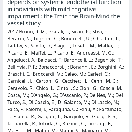
depends on systemic endothelial function
in individuals with mild cognitive
impairment : the Train the Brain-Mind the
vessel study
2017 Bruno, R. M.; Pratali, L.; Sicari, R.; Stea, F.;
Berardi, N.; Tognoni, G.; Bonuccelli, U.; Ghiadoni, L.;
Taddei, S.; Scelfo, D.; Biagi, L.; Tosetti, M.; Maffei, L.;
Picano, E.; Maffei, L.; Picano, E.; Andreassi, M. G.;
Angelucci, A.; Baldacci, F.; Baroncelli, L.; Begenisic, T.;
Bellinvia, P. F.; Bonaccorsi, J.; Bonanni, E.; Borghini, A.;
Braschi, C.; Broccardi, M.; Caleo, M.; Carlesi, C.;
Carnicelli, L.; Cartoni, G.; Cecchetti, L.; Cenni, M. C.;
Ceravolo, R.; Chico, L.; Cintoli, S.; Cioni, G.; Coscia, M.;
Costa, M.; D’Angelo, G.; D’Ascanio, P.; De Nes, M.; Del
Turco, S.; Di Coscio, E.; Di Galante, M.; Di Lascio, N.;
Faita, F.; Falorni, I.; Faraguna, U.; Fenu, A.; Fortunato,
L.; Franco, R.; Gargani, L.; Gargiulo, R.; Giorgi, F. S.;
Iannarella, R.; Iofrida, C.; Kusmic, C.; Limongi, F.;
Maestri, M.; Maffei, M.; Maggi, S.; Mainardi, M.;