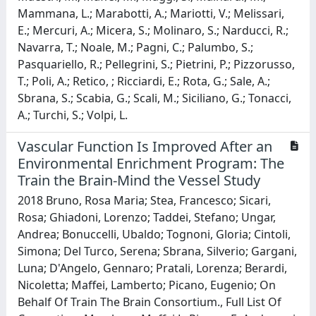
Mammana, L.; Marabotti, A.; Mariotti, V.; Melissari,
E.; Mercuri, A.; Micera, S.; Molinaro, S.; Narducci, R.;
Navarra, T.; Noale, M.; Pagni, C.; Palumbo, S.;
Pasquariello, R.; Pellegrini, S.; Pietrini, P.; Pizzorusso,
T.; Poli, A.; Retico, ; Ricciardi, E.; Rota, G.; Sale, A.;
Sbrana, S.; Scabia, G.; Scali, M.; Siciliano, G.; Tonacci,
A.; Turchi, S.; Volpi, L.
Vascular Function Is Improved After an
Environmental Enrichment Program: The
Train the Brain-Mind the Vessel Study
2018 Bruno, Rosa Maria; Stea, Francesco; Sicari,
Rosa; Ghiadoni, Lorenzo; Taddei, Stefano; Ungar,
Andrea; Bonuccelli, Ubaldo; Tognoni, Gloria; Cintoli,
Simona; Del Turco, Serena; Sbrana, Silverio; Gargani,
Luna; D'Angelo, Gennaro; Pratali, Lorenza; Berardi,
Nicoletta; Maffei, Lamberto; Picano, Eugenio; On
Behalf Of Train The Brain Consortium., Full List Of