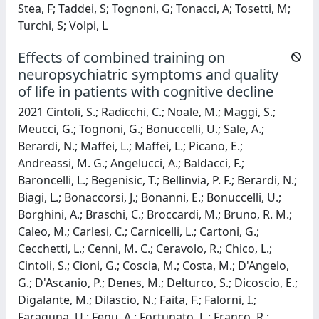
Stea, F; Taddei, S; Tognoni, G; Tonacci, A; Tosetti, M;
Turchi, S; Volpi, L
Effects of combined training on
neuropsychiatric symptoms and quality
of life in patients with cognitive decline
2021 Cintoli, S.; Radicchi, C.; Noale, M.; Maggi, S.;
Meucci, G.; Tognoni, G.; Bonuccelli, U.; Sale, A.;
Berardi, N.; Maffei, L.; Maffei, L.; Picano, E.;
Andreassi, M. G.; Angelucci, A.; Baldacci, F.;
Baroncelli, L.; Begenisic, T.; Bellinvia, P. F.; Berardi, N.;
Biagi, L.; Bonaccorsi, J.; Bonanni, E.; Bonuccelli, U.;
Borghini, A.; Braschi, C.; Broccardi, M.; Bruno, R. M.;
Caleo, M.; Carlesi, C.; Carnicelli, L.; Cartoni, G.;
Cecchetti, L.; Cenni, M. C.; Ceravolo, R.; Chico, L.;
Cintoli, S.; Cioni, G.; Coscia, M.; Costa, M.; D'Angelo,
G.; D'Ascanio, P.; Denes, M.; Delturco, S.; Dicoscio, E.;
Digalante, M.; Dilascio, N.; Faita, F.; Falorni, I.;
Faraguna, U.; Fenu, A.; Fortunato, L.; Franco, R.;