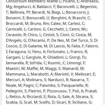
Consortium Members: Maffei L; Picano, E; Andreassi,
Mg; Angelucci, A; Baldacci, F; Baroncelli, L; Begenisic,
T; Bellinvia, Pf; Berardi, N; Biagi, L; Bonaccorsi, J;
Bonanni, E; Bonuccelli, U; Borghini, A; Braschi, C;
Broccardi, M; Bruno, Rm; Caleo, M; Carlesi, C;
Carnicelli, L; Cartoni, G; Cecchetti, L; Cenni, Mc;
Ceravolo, R; Chico, L; Cintoli, S; Cioni, G; Costa, M;
D’Angelo, G; D’Ascanio, P; De Nes, M; Del Turco, S; Di
Coscio, E; Di Galante, M; Di Lascio, N; Faita, F; Falorni,
I; Faraguna, U; Fenu, A; Fortunato, L; Franco, R;
Gargani, L; Gargiulo, R; Ghiadoni, L; Giorgi, Fs;
Iannarella, R; Iofrida, C; Kusmic, C; Limongi, F;
Maestri, M; Maffei, M; Maggi, S; Mainardi, M;
Mammana, L; Marabotti, A; Mariotti, V; Melissari, E;
Mercuri, A; Molinaro, S; Narducci, R; Navarra, T;
Noale, M; Pagni, C; Palumbo, S; Pasquariello, R;
Pellegrini, S; Pietrini, P; Pizzorusso, T; Poli, A; Pratali,
L; Retico, A; Ricciardi, E; Rota, G; Sale, A; Sbrana, S;
Scabia, G; Scali, M; Scelfo, D; Sicari, R; Siciliano, G;