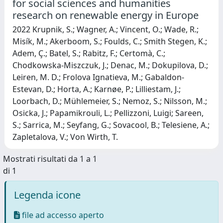
for social sciences and humanities
research on renewable energy in Europe
2022 Krupnik, S.; Wagner, A.; Vincent, O.; Wade, R.;
Misík, M.; Akerboom, S.; Foulds, C.; Smith Stegen, K.;
Adem, Ç.; Batel, S.; Rabitz, F.; Certomà, C.;
Chodkowska-Miszczuk, J.; Denac, M.; Dokupilova, D.;
Leiren, M. D.; Frolova Ignatieva, M.; Gabaldon-
Estevan, D.; Horta, A.; Karnøe, P.; Lilliestam, J.;
Loorbach, D.; Mühlemeier, S.; Nemoz, S.; Nilsson, M.;
Osicka, J.; Papamikrouli, L.; Pellizzoni, Luigi; Sareen,
S.; Sarrica, M.; Seyfang, G.; Sovacool, B.; Telesiene, A.;
Zapletalova, V.; Von Wirth, T.
Mostrati risultati da 1 a 1
di 1
Legenda icone
file ad accesso aperto