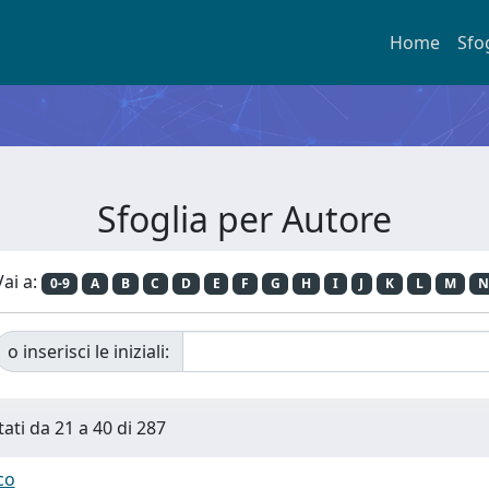
Home
Sfo
Sfoglia per Autore
Vai a:
0-9
A
B
C
D
E
F
G
H
I
J
K
L
M
N
o inserisci le iniziali:
tati da 21 a 40 di 287
co