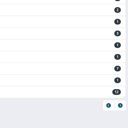
2
1
3
1
1
7
1
12