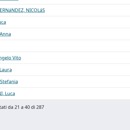
ERNáNDEZ, NICOLáS
uca
Anna
gelo Vito
Laura
Stefania
I, Luca
tati da 21 a 40 di 287