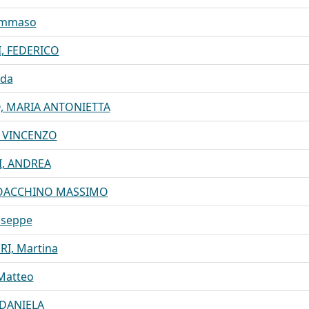
ommaso
, FEDERICO
lda
, MARIA ANTONIETTA
, VINCENZO
I, ANDREA
IOACCHINO MASSIMO
useppe
I, Martina
Matteo
DANIELA