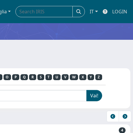
glia
IT
LOGIN
O
P
Q
R
S
T
U
V
W
X
Y
Z
4