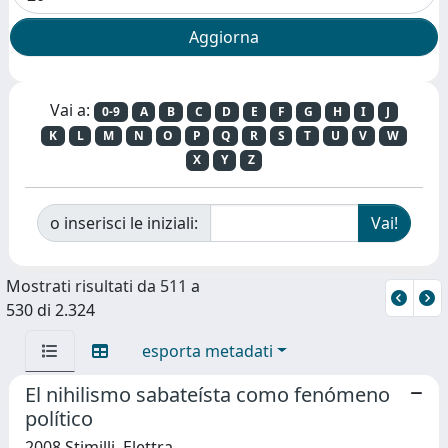
Vai a:
0-9
A
B
C
D
E
F
G
H
I
J
K
L
M
N
O
P
Q
R
S
T
U
V
W
X
Y
Z
o inserisci le iniziali:
Mostrati risultati da 511 a
530 di 2.324
esporta metadati
El nihilismo sabateísta como fenómeno
político
2008 Stimilli, Elettra