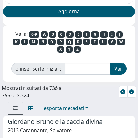
Vai a:
0-9
A
B
C
D
E
F
G
H
I
J
K
L
M
N
O
P
Q
R
S
T
U
V
W
X
Y
Z
o inserisci le iniziali:
Mostrati risultati da 736 a
755 di 2.324
esporta metadati
Giordano Bruno e la caccia divina
2013 Carannante, Salvatore