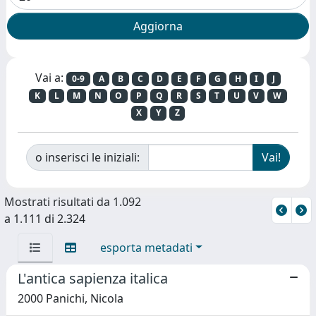
Vai a:
0-9
A
B
C
D
E
F
G
H
I
J
K
L
M
N
O
P
Q
R
S
T
U
V
W
X
Y
Z
o inserisci le iniziali:
Mostrati risultati da 1.092
a 1.111 di 2.324
esporta metadati
L'antica sapienza italica
2000 Panichi, Nicola