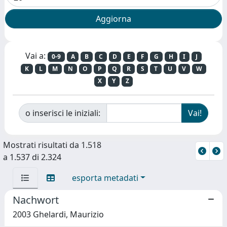
Vai a:
0-9
A
B
C
D
E
F
G
H
I
J
K
L
M
N
O
P
Q
R
S
T
U
V
W
X
Y
Z
o inserisci le iniziali:
Mostrati risultati da 1.518
a 1.537 di 2.324
esporta metadati
Nachwort
2003 Ghelardi, Maurizio