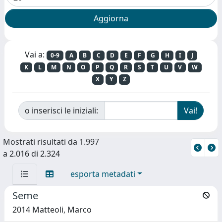
Vai a:
0-9
A
B
C
D
E
F
G
H
I
J
K
L
M
N
O
P
Q
R
S
T
U
V
W
X
Y
Z
o inserisci le iniziali:
Mostrati risultati da 1.997
a 2.016 di 2.324
esporta metadati
Seme
2014 Matteoli, Marco