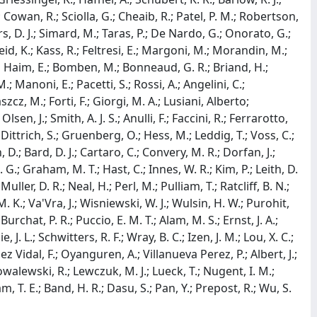
 Cowan, R.; Sciolla, G.; Cheaib, R.; Patel, P. M.; Robertson,
, D. J.; Simard, M.; Taras, P.; De Nardo, G.; Onorato, G.;
eid, K.; Kass, R.; Feltresi, E.; Margoni, M.; Morandin, M.;
Ben Haim, E.; Bomben, M.; Bonneaud, G. R.; Briand, H.;
.; Manoni, E.; Pacetti, S.; Rossi, A.; Angelini, C.;
szcz, M.; Forti, F.; Giorgi, M. A.; Lusiani, Alberto;
sen, J.; Smith, A. J. S.; Anulli, F.; Faccini, R.; Ferrarotto,
.; Dittrich, S.; Gruenberg, O.; Hess, M.; Leddig, T.; Voss, C.;
, D.; Bard, D. J.; Cartaro, C.; Convery, M. R.; Dorfan, J.;
.; Graham, M. T.; Hast, C.; Innes, W. R.; Kim, P.; Leith, D.
uller, D. R.; Neal, H.; Perl, M.; Pulliam, T.; Ratcliff, B. N.;
M. K.; Va'Vra, J.; Wisniewski, W. J.; Wulsin, H. W.; Purohit,
Burchat, P. R.; Puccio, E. M. T.; Alam, M. S.; Ernst, J. A.;
J. L.; Schwitters, R. F.; Wray, B. C.; Izen, J. M.; Lou, X. C.;
nez Vidal, F.; Oyanguren, A.; Villanueva Perez, P.; Albert, J.;
Kowalewski, R.; Lewczuk, M. J.; Lueck, T.; Nugent, I. M.;
m, T. E.; Band, H. R.; Dasu, S.; Pan, Y.; Prepost, R.; Wu, S.