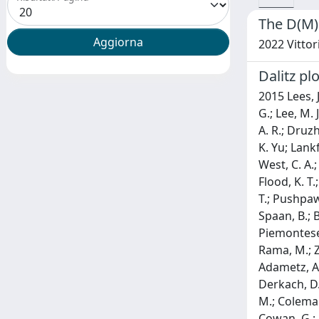
The D(M)
2022 Vittor
Dalitz pl
2015 Lees, J
G.; Lee, M. 
A. R.; Druzh
K. Yu; Lankf
West, C. A.
Flood, K. T.
T.; Pushpawe
Spaan, B.; B
Piemontese, 
Rama, M.; Za
Adametz, A.;
Derkach, D.;
M.; Coleman,
Cowan, G.; B