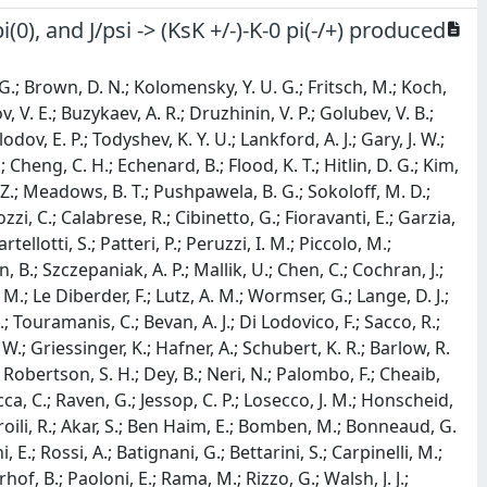
 pi(0), and J/psi -> (KsK +/-)-K-0 pi(-/+) produced
, G.; Brown, D. N.; Kolomensky, Y. U. G.; Fritsch, M.; Koch,
v, V. E.; Buzykaev, A. R.; Druzhinin, V. P.; Golubev, V. B.;
dov, E. P.; Todyshev, K. Y. U.; Lankford, A. J.; Gary, J. W.;
Cheng, C. H.; Echenard, B.; Flood, K. T.; Hitlin, D. G.; Kim,
 Z.; Meadows, B. T.; Pushpawela, B. G.; Sokoloff, M. D.;
zzi, C.; Calabrese, R.; Cibinetto, G.; Fioravanti, E.; Garzia,
ellotti, S.; Patteri, P.; Peruzzi, I. M.; Piccolo, M.;
 B.; Szczepaniak, A. P.; Mallik, U.; Chen, C.; Cochran, J.;
M.; Le Diberder, F.; Lutz, A. M.; Wormser, G.; Lange, D. J.;
.; Touramanis, C.; Bevan, A. J.; Di Lodovico, F.; Sacco, R.;
W.; Griessinger, K.; Hafner, A.; Schubert, K. R.; Barlow, R.
; Robertson, S. H.; Dey, B.; Neri, N.; Palombo, F.; Cheaib,
ca, C.; Raven, G.; Jessop, C. P.; Losecco, J. M.; Honscheid,
troili, R.; Akar, S.; Ben Haim, E.; Bomben, M.; Bonneaud, G.
 E.; Rossi, A.; Batignani, G.; Bettarini, S.; Carpinelli, M.;
of, B.; Paoloni, E.; Rama, M.; Rizzo, G.; Walsh, J. J.;