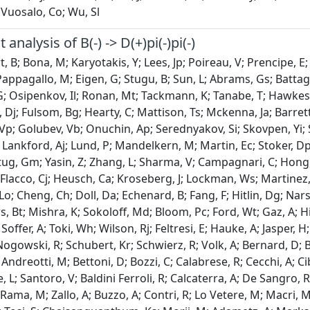
 Vuosalo, Co; Wu, Sl
t analysis of B(-) -> D(+)pi(-)pi(-)
 B; Bona, M; Karyotakis, Y; Lees, Jp; Poireau, V; Prencipe, E; 
Pappagallo, M; Eigen, G; Stugu, B; Sun, L; Abrams, Gs; Battag
G; Osipenkov, Il; Ronan, Mt; Tackmann, K; Tanabe, T; Hawkes,
 Dj; Fulsom, Bg; Hearty, C; Mattison, Ts; Mckenna, Ja; Barrett
Vp; Golubev, Vb; Onuchin, Ap; Serednyakov, Si; Skovpen, Yi; S
D; Lankford, Aj; Lund, P; Mandelkern, M; Martin, Ec; Stoker, Dp
tug, Gm; Yasin, Z; Zhang, L; Sharma, V; Campagnari, C; Hong,
 Flacco, Cj; Heusch, Ca; Kroseberg, J; Lockman, Ws; Martinez,
o; Cheng, Ch; Doll, Da; Echenard, B; Fang, F; Hitlin, Dg; Narsk
 Bt; Mishra, K; Sokoloff, Md; Bloom, Pc; Ford, Wt; Gaz, A; H
 Soffer, A; Toki, Wh; Wilson, Rj; Feltresi, E; Hauke, A; Jasper, 
Nogowski, R; Schubert, Kr; Schwierz, R; Volk, A; Bernard, D; Bo
Andreotti, M; Bettoni, D; Bozzi, C; Calabrese, R; Cecchi, A; Cib
L; Santoro, V; Baldini Ferroli, R; Calcaterra, A; De Sangro, R;
 Rama, M; Zallo, A; Buzzo, A; Contri, R; Lo Vetere, M; Macri, 