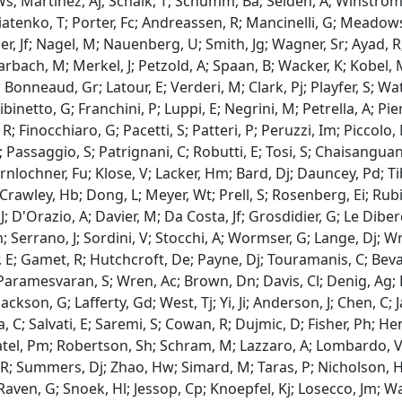
; Martinez, Aj; Schalk, T; Schumm, Ba; Seiden, A; Winstrom, L
Piatenko, T; Porter, Fc; Andreassen, R; Mancinelli, G; Meadows
r, Jf; Nagel, M; Nauenberg, U; Smith, Jg; Wagner, Sr; Ayad, R; 
Karbach, M; Merkel, J; Petzold, A; Spaan, B; Wacker, K; Kobel, 
Bonneaud, Gr; Latour, E; Verderi, M; Clark, Pj; Playfer, S; Wat
ibinetto, G; Franchini, P; Luppi, E; Negrini, M; Petrella, A; Pi
; Finocchiaro, G; Pacetti, S; Patteri, P; Peruzzi, Im; Piccolo,
Passaggio, S; Patrignani, C; Robutti, E; Tosi, S; Chaisanguan
rnlochner, Fu; Klose, V; Lacker, Hm; Bard, Dj; Dauncey, Pd; Tib
 Crawley, Hb; Dong, L; Meyer, Wt; Prell, S; Rosenberg, Ei; Rubi
J; D'Orazio, A; Davier, M; Da Costa, Jf; Grosdidier, G; Le Diber
 Serrano, J; Sordini, V; Stocchi, A; Wormser, G; Lange, Dj; Wri
 E; Gamet, R; Hutchcroft, De; Payne, Dj; Touramanis, C; Bevan
aramesvaran, S; Wren, Ac; Brown, Dn; Davis, Cl; Denig, Ag; Fr
Jackson, G; Lafferty, Gd; West, Tj; Yi, Ji; Anderson, J; Chen, C;
a, C; Salvati, E; Saremi, S; Cowan, R; Dujmic, D; Fisher, Ph; 
tel, Pm; Robertson, Sh; Schram, M; Lazzaro, A; Lombardo, V;
 R; Summers, Dj; Zhao, Hw; Simard, M; Taras, P; Nicholson, H
 Raven, G; Snoek, Hl; Jessop, Cp; Knoepfel, Kj; Losecco, Jm; 