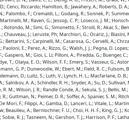
 D.; Cenci, Riccardo; Hamilton, B.; Jawahery, A.; Roberts, D. A.;
 N.; Palombo, F.; Cremaldi, L.; Godang, R.; Sonnek, P.; Summers
 Martinelli, M.; Raven, G.; Jessop, C. P.; Losecco, J. M.; Honsch
 Rotondo, M.; Simi, G.; Simonetto, F.; Stroili, R.; Akar, S.; 
.; Chauveau, J.; Leruste, Ph; Marchiori, G.; Ocariz, J.; Biasini, M
.; Bettarini, S.; Carpinelli, M.; Casarosa, G.; Cervelli, A.; Chrza
Paoloni, E.; Perez, A.; Rizzo, G.; Walsh, J. J.; Pegna, D. Lopes; Ol
 F.; Gaspero, M.; Gioi, L. Li; Pilloni, A.; Piredda, G.; Buenger, C
dye, T.; Olaiya, E. O.; Wilson, F. F.; Emery, S.; Vasseur, G.; Aston
ann, G. P.; Dunwoodie, W.; Ebert, M.; Field, R. C.; Fulsom, B. G
ndemann, D.; Luitz, S.; Luth, V.; Lynch, H. L.; Macfarlane, D. B.; M
 Salnikov, A. A.; Schindler, R. H.; Snyder, A.; Su, D.; Sullivan, 
 R. M.; Wilson, J. R.; Randle Conde, A.; Sekula, S. J.; Bellis, M.; 
R.; Guttman, N.; Peimer, D. R.; Soffer, A.; Spanier, S. M.; Ritchie, 
 De Mori, F.; Filippi, A.; Gamba, D.; Lanceri, L.; Vitale, L.; Marti
; Beaulieu, A.; Bernlochner, F. U.; Choi, H. H. F.; King, G. J.; 
; Sobie, R. J.; Tasneem, N.; Gershon, T. J.; Harrison, P. F.; Latha