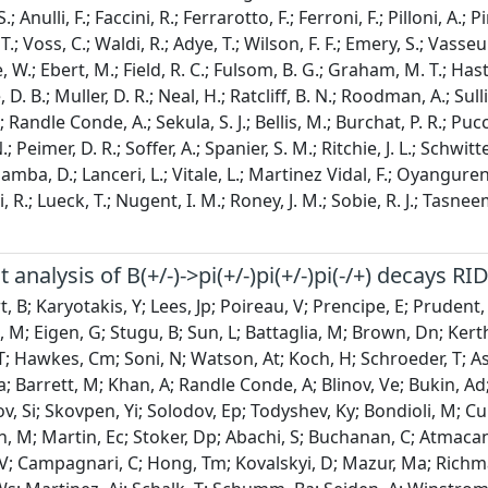
S.; Anulli, F.; Faccini, R.; Ferrarotto, F.; Ferroni, F.; Pilloni, A
T.; Voss, C.; Waldi, R.; Adye, T.; Wilson, F. F.; Emery, S.; Vasseu
.; Ebert, M.; Field, R. C.; Fulsom, B. G.; Graham, M. T.; Hast, C.
D. B.; Muller, D. R.; Neal, H.; Ratcliff, B. N.; Roodman, A.; Sulli
.; Randle Conde, A.; Sekula, S. J.; Bellis, M.; Burchat, P. R.; Pucc
Peimer, D. R.; Soffer, A.; Spanier, S. M.; Ritchie, J. L.; Schwitters
 Gamba, D.; Lanceri, L.; Vitale, L.; Martinez Vidal, F.; Oyanguren, 
R.; Lueck, T.; Nugent, I. M.; Roney, J. M.; Sobie, R. J.; Tasneem
ot analysis of B(+/-)->pi(+/-)pi(+/-)pi(-/+) decays R
 B; Karyotakis, Y; Lees, Jp; Poireau, V; Prencipe, E; Prudent, 
 M; Eigen, G; Stugu, B; Sun, L; Battaglia, M; Brown, Dn; Kert
T; Hawkes, Cm; Soni, N; Watson, At; Koch, H; Schroeder, T; As
; Barrett, M; Khan, A; Randle Conde, A; Blinov, Ve; Bukin, Ad
 Si; Skovpen, Yi; Solodov, Ep; Todyshev, Ky; Bondioli, M; Curr
 M; Martin, Ec; Stoker, Dp; Abachi, S; Buchanan, C; Atmacan, 
V; Campagnari, C; Hong, Tm; Kovalskyi, D; Mazur, Ma; Richman