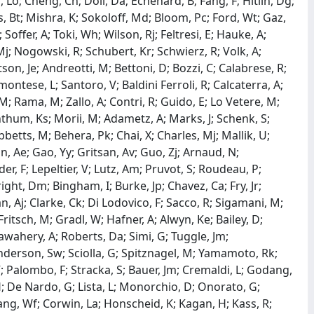
o; Cheng, Ch; Doll, Da; Echenard, B; Fang, F; Hitlin, Dg;
, Bt; Mishra, K; Sokoloff, Md; Bloom, Pc; Ford, Wt; Gaz,
Soffer, A; Toki, Wh; Wilson, Rj; Feltresi, E; Hauke, A;
Mj; Nogowski, R; Schubert, Kr; Schwierz, R; Volk, A;
son, Je; Andreotti, M; Bettoni, D; Bozzi, C; Calabrese, R;
emontese, L; Santoro, V; Baldini Ferroli, R; Calcaterra, A;
 M; Rama, M; Zallo, A; Contri, R; Guido, E; Lo Vetere, M;
thum, Ks; Morii, M; Adametz, A; Marks, J; Schenk, S;
betts, M; Behera, Pk; Chai, X; Charles, Mj; Mallik, U;
n, Ae; Gao, Yy; Gritsan, Av; Guo, Zj; Arnaud, N;
der, F; Lepeltier, V; Lutz, Am; Pruvot, S; Roudeau, P;
ght, Dm; Bingham, I; Burke, Jp; Chavez, Ca; Fry, Jr;
, Aj; Clarke, Ck; Di Lodovico, F; Sacco, R; Sigamani, M;
itsch, M; Gradl, W; Hafner, A; Alwyn, Ke; Bailey, D;
 Jawahery, A; Roberts, Da; Simi, G; Tuggle, Jm;
Henderson, Sw; Sciolla, G; Spitznagel, M; Yamamoto, Rk;
 Palombo, F; Stracka, S; Bauer, Jm; Cremaldi, L; Godang,
; De Nardo, G; Lista, L; Monorchio, D; Onorato, G;
Wang, Wf; Corwin, La; Honscheid, K; Kagan, H; Kass, R;