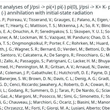
t analyses of J/psi -> pi(+) pi(-) pi(0), J/psi -> K+ K-
e (-) annihilation with initial-state radiation
. P.; Poireau, V.; Tisserand, V.; Grauges, E.; Palano, A.; Eigen
r, T.; Hearty, C.; Mattison, T. S.; Mckenna, J. A.; So, R. Y.; Blino
E. A.; Onuchin, A. P.; Serednyakov, S. I.; Skovpen, Y. U. I.; Solo
sner, A. M.; Lockman, W. S.; Vazquez, W. Panduro; Chao, D. S.; 
a, T. S.; Ongmongkolkul, P.; Porter, F. C.; Rohrken, M.; Huard,
th, J. G.; Wagner, S. R.; Bernard, D.; Verderi, M.; Bettoni, D.; Bo
.; Santoro, V.; Calcaterra, A.; De Sangro, R.; Finocchiaro, G.; Mart
 Zallo, A.; Passaggio, S.; Patrignani, C.; Lacker, H. M.; Bhuyan,
hmed, H.; Pennington, M. R.; Gritsan, A. V.; Arnaud, N.; Davier, 
.; Coleman, J. P.; Gabathuler, E.; Hutchcroft, D. E.; Payne, D. J
anerjee, S. W.; Brown, D. N.; Davis, C. L.; Denig, A. G.; Gradl, 
, G. D.; Cenci, Riccardo; Jawahery, A.; Roberts, D. A.; Cowan, R.
, L.; Godang, R.; Summers, D. J.; Taras, P.; De Nardo, G.; Sciac
; Gaz, A.; Margoni, M.; Posocco, M.; Simi, G.; Simonetto, F.; S
i, G.; Chauveau, J.; Marchiori, G.; Ocariz, J.; Biasini, M.; Manoni,
; Chrzaszcz, M.; Forti, F.; Giorgi, M. A.; Lusiani, Alberto; Oberh