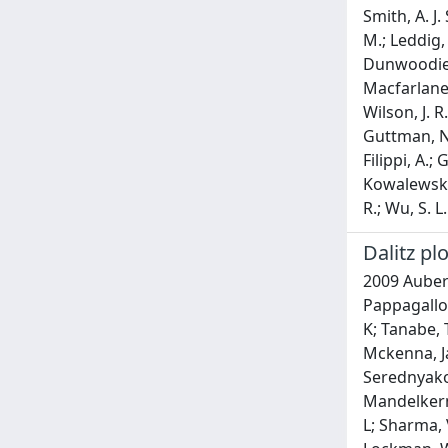
Smith, A. J. 
M.; Leddig, 
Dunwoodie, W
Macfarlane, 
Wilson, J. R
Guttman, N.; 
Filippi, A.;
Kowalewski, 
R.; Wu, S. L.
Dalitz pl
2009 Aubert,
Pappagallo,
K; Tanabe, 
Mckenna, Ja
Serednyakov,
Mandelkern,
L; Sharma, 