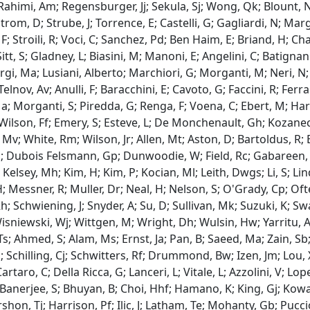
Rahimi, Am; Regensburger, Jj; Sekula, Sj; Wong, Qk; Blount, Nl;
Strom, D; Strube, J; Torrence, E; Castelli, G; Gagliardi, N; 
; Stroili, R; Voci, C; Sanchez, Pd; Ben Haim, E; Briand, H; Cha
Sitt, S; Gladney, L; Biasini, M; Manoni, E; Angelini, C; Batignani,
orgi, Ma; Lusiani, Alberto; Marchiori, G; Morganti, M; Neri, N; P
Telnov, Av; Anulli, F; Baracchini, E; Cavoto, G; Faccini, R; Ferr
; Morganti, S; Piredda, G; Renga, F; Voena, C; Ebert, M; Hart
 Wilson, Ff; Emery, S; Esteve, L; De Monchenault, Gh; Kozanecki
 Mv; White, Rm; Wilson, Jr; Allen, Mt; Aston, D; Bartoldus, R; 
 J; Dubois Felsmann, Gp; Dunwoodie, W; Field, Rc; Gabareen, 
 Kelsey, Mh; Kim, H; Kim, P; Kocian, Ml; Leith, Dwgs; Li, S; Lin
 Messner, R; Muller, Dr; Neal, H; Nelson, S; O'Grady, Cp; Ofte,
Rh; Schwiening, J; Snyder, A; Su, D; Sullivan, Mk; Suzuki, K; 
isniewski, Wj; Wittgen, M; Wright, Dh; Wulsin, Hw; Yarritu, Ak;
Ts; Ahmed, S; Alam, Ms; Ernst, Ja; Pan, B; Saeed, Ma; Zain, Sb;
 Schilling, Cj; Schwitters, Rf; Drummond, Bw; Izen, Jm; Lou, 
Cartaro, C; Della Ricca, G; Lanceri, L; Vitale, L; Azzolini, V;
J; Banerjee, S; Bhuyan, B; Choi, Hhf; Hamano, K; King, Gj; Kow
rshon, Tj; Harrison, Pf; Ilic, J; Latham, Te; Mohanty, Gb; Pucci