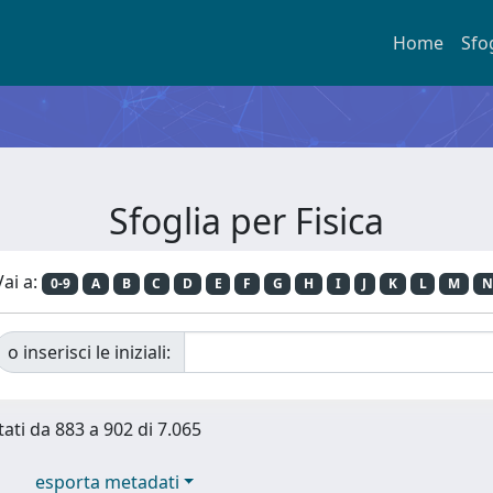
Home
Sfo
Sfoglia per Fisica
Vai a:
0-9
A
B
C
D
E
F
G
H
I
J
K
L
M
N
o inserisci le iniziali:
tati da 883 a 902 di 7.065
esporta metadati