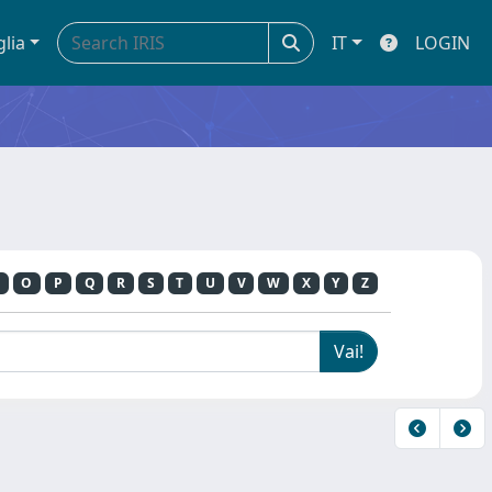
glia
IT
LOGIN
O
P
Q
R
S
T
U
V
W
X
Y
Z