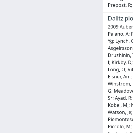
Prepost, R;
Dalitz plo
2009 Aubert,
Palano, A; 
Yg; Lynch, 
Asgeirsson,
Druzhinin, 
I; Kirkby, 
Long, O; Vi
Eisner, Am;
Winstrom, L
G; Meadows,
Sr; Ayad, R;
Kobel, Mj; 
Watson, Je; 
Piemontese, 
Piccolo, M;