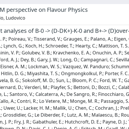
M perspective on Flavour Physics
io, Ludovico
ot analyses of B-0 -> (D-DK+)-K-0 and B+-> (D)over
. P.; Poireau, V.; Tisserand, V.; Grauges, E.; Palano, A.; Eigen
J.; Lynch, G.; Koch, H.; Schroeder, T.; Hearty, C.; Mattison, T. S.
inin, V. P.; Golubev, V. B.; Kravchenko, E. A.; Onuchin, A. P.; S
ord, A. J.; Dey, B.; Gary, J. W.; Long, O.; Campagnari, C.; Sevil
; Eisner, A. M.; Lockman, W. S.; Vazquez, W. Panduro; Schumm, B
; Hitlin, D. G.; Miyashita, T. S.; Ongmongkolkul, P.; Porter, F
la, B. G.; Sokoloff, M. D.; Sun, L.; Bloom, P. C.; Ford, W. T.; Gaz
ernard, D.; Verderi, M.; Playfer, S.; Bettoni, D.; Bozzi, C.; Calab
L.; Santoro, V.; Calcaterra, A.; De Sangro, R.; Finocchiaro, G.; M
llo, A.; Contri, R.; Lo Vetere, M.; Monge, M. R.; Passaggio, S.;
 Uwer, U.; Lacker, H. M.; Mallik, U.; Chen, C.; Cochran, J.; Prel
 Grosdidier, G.; Le Diberder, F.; Lutz, A. M.; Malaescu, B.; Rou
 J. P.; Fry, J. R.; Gabathuler, E.; Hutchcroft, D. E.; Payne, D. J.
rown, D. N.; Davis, C. L.; Denig, A. G.; Fritsch, M.; Gradl, W.; G