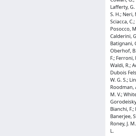
Lafferty, G.
S. H.; Neri,
Sciacca, C.;
Posocco, M.;
Calderini, G
Batignani, G
Oberhof, B.; 
F.; Ferroni,
Waldi, R.; A
Dubois Felsm
W. G. S.; Li
Roodman, A.;
M. V.; White,
Gorodeisky, 
Bianchi, F.;
Banerjee, Sw
Roney, J. M.
L.