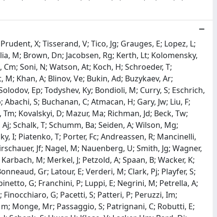
Prudent, X; Tisserand, V; Tico, Jg; Grauges, E; Lopez, L;
lia, M; Brown, Dn; Jacobsen, Rg; Kerth, Lt; Kolomensky,
 Cm; Soni, N; Watson, At; Koch, H; Schroeder, T;
, M; Khan, A; Blinov, Ve; Bukin, Ad; Buzykaev, Ar;
olodov, Ep; Todyshev, Ky; Bondioli, M; Curry, S; Eschrich,
; Abachi, S; Buchanan, C; Atmacan, H; Gary, Jw; Liu, F;
 Tm; Kovalskyi, D; Mazur, Ma; Richman, Jd; Beck, Tw;
 Aj; Schalk, T; Schumm, Ba; Seiden, A; Wilson, Mg;
y, I; Piatenko, T; Porter, Fc; Andreassen, R; Mancinelli,
irschauer, Jf; Nagel, M; Nauenberg, U; Smith, Jg; Wagner,
H; Karbach, M; Merkel, J; Petzold, A; Spaan, B; Wacker, K;
nneaud, Gr; Latour, E; Verderi, M; Clark, Pj; Playfer, S;
inetto, G; Franchini, P; Luppi, E; Negrini, M; Petrella, A;
 Finocchiaro, G; Pacetti, S; Patteri, P; Peruzzi, Im;
Mm; Monge, Mr; Passaggio, S; Patrignani, C; Robutti, E;