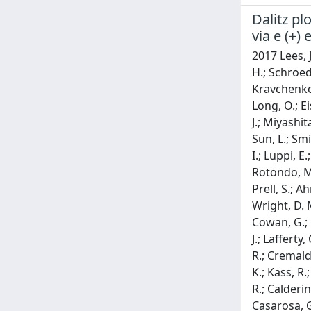
Dalitz plo
via e (+) 
2017 Lees, J
H.; Schroede
Kravchenko, 
Long, O.; Ei
J.; Miyashit
Sun, L.; Smi
I.; Luppi, E
Rotondo, M.;
Prell, S.; A
Wright, D. M
Cowan, G.; B
J.; Lafferty
R.; Cremaldi
K.; Kass, R.
R.; Calderin
Casarosa, G.