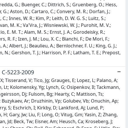
.; Piredda, G.; Buenger, C.; Dittrich, S.; Gruenberg, O.; Hess,
r, G.; Aston, D.; Cartaro, C.; Convery, M. R.; Dorfan, J.;
; Innes, W. R.; Kim, P.; Leith, D. W. G. S.; Luitz, S.;
van, M. K.; Va'Vra, J.; Wisniewski, W. J.; Purohit, M. V.;
io, E. M. T.; Alam, M. S.; Ernst, J. A.; Gorodeisky, R.;
, R. F.; Izen, J. M.; Lou, X. C.; Bianchi, F.; De Mori, F.;
A.; Albert, J.; Beaulieu, A.; Bernlochner, F. U.; King, G. J.;
, N.; Gershon, T. J.; Harrison, P. F.; Latham, T. E.; Prepost,
ID C-5223-2009
X; Tisserand, V; Tico, Jg; Grauges, E; Lopez, L; Palano, A;
h, Lt; Kolomensky, Yg; Lynch, G; Osipenkov, Il; Tackmann,
geirsson, Dj; Fulsom, Bg; Hearty, C; Mattison, Ts;
; Buzykaev, Ar; Druzhinin, Vp; Golubev, Vb; Onuchin, Ap;
y, S; Eschrich, I; Kirkby, D; Lankford, Aj; Lund, P;
H; Gary, Jw; Liu, F; Long, O; Vitug, Gm; Yasin, Z; Zhang,
, Jd; Beck, Tw; Eisner, Am; Heusch, Ca; Kroseberg, J;