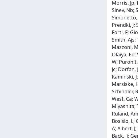
Morris, Jp; 
Sinev, Nb; 
Simonetto, F
Prendki, J; 
Forti, F; Gi
Smith, Ajs; 
Mazzoni, Ma
Olaiya, Eo;
W; Purohit,
Jc; Dorfan,
Kaminski, J;
Marsiske, H;
Schindler, 
West, Ca; W
Miyashita, 
Ruland, Am;
Bosisio, L; 
A; Albert, 
Back, Jj; Ge