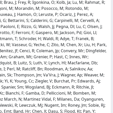
 Brau, J; Frey, R; Igonkina, O; Kolb, Ja; Lu, M; Rahmat, R;
Margoni, M; Morandin, M; Posocco, M; Rotondo, M;
uveau, J; Hamon, O; Leruste, P; Ocariz, J; Perez, A;
 G; Bettarini, S; Calderini, G; Carpinelli, M; Cervelli, A;
aoloni, E; Rizzo, G; Walsh, Jj; Pegna, Dl; Lu, C; Olsen, J;
arotto, F; Ferroni, F; Gaspero, M; Jackson, Pd; Gioi, Ll;
mann, T; Schroder, H; Waldi, R; Adye, T; Franek, B;
, W; Vasseur, G; Yeche, C; Zito, M; Chen, Xr; Liu, H; Park,
Benitez, Jf; Cenci, R; Coleman, Jp; Convery, Mr; Dingfelder,
Am; Graham, Mt; Grenier, P; Hast, C; Innes, Wr;
dquist, B; Luitz, S; Luth, V; Lynch, Hl; Macfarlane, Db;
 I; Perl, M; Ratcliff, Bn; Roodman, A; Salnikov, Aa;
Swain, Sk; Thompson, Jm; Va'Vra, J; Wagner, Ap; Weaver, M;
 Yi, K; Young, Cc; Ziegler, V; Burchat, Pr; Edwards, Aj;
 Spanier, Sm; Wogsland, Bj; Eckmann, R; Ritchie, Jl;
Xc; Bianchi, F; Gamba, D; Pelliccioni, M; Bomben, M;
 Lopez March, N; Martinez Vidal, F; Milanes, Da; Oyanguren,
alewski, R; Lewczuk, Mj; Nugent, Im; Roney, Jm; Sobie, Rj;
o, Emt; Band, Hr; Chen, X; Dasu, S; Flood, Kt; Pan, Y;