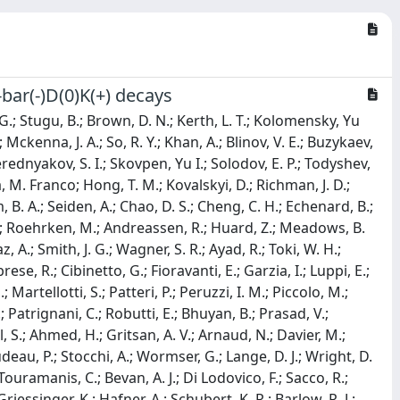
-bar(-)D(0)K(+) decays
, G.; Stugu, B.; Brown, D. N.; Kerth, L. T.; Kolomensky, Yu
; Mckenna, J. A.; So, R. Y.; Khan, A.; Blinov, V. E.; Buzykaev,
erednyakov, S. I.; Skovpen, Yu I.; Solodov, E. P.; Todyshev,
la, M. Franco; Hong, T. M.; Kovalskyi, D.; Richman, J. D.;
. A.; Seiden, A.; Chao, D. S.; Cheng, C. H.; Echenard, B.;
. C.; Roehrken, M.; Andreassen, R.; Huard, Z.; Meadows, B.
, A.; Smith, J. G.; Wagner, S. R.; Ayad, R.; Toki, W. H.;
rese, R.; Cibinetto, G.; Fioravanti, E.; Garzia, I.; Luppi, E.;
artellotti, S.; Patteri, P.; Peruzzi, I. M.; Piccolo, M.;
 Patrignani, C.; Robutti, E.; Bhuyan, B.; Prasad, V.;
l, S.; Ahmed, H.; Gritsan, A. V.; Arnaud, N.; Davier, M.;
deau, P.; Stocchi, A.; Wormser, G.; Lange, D. J.; Wright, D.
; Touramanis, C.; Bevan, A. J.; Di Lodovico, F.; Sacco, R.;
riessinger, K.; Hafner, A.; Schubert, K. R.; Barlow, R. J.;