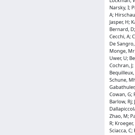
Lockman, Ws
Narsky, I; 
A; Hirschaue
Jasper, H; 
Bernard, D; 
Cecchi, A; C
De Sangro, R
Monge, Mr; 
Uwer, U; Be
Cochran, J;
Bequilleux, 
Schune, Mh;
Gabathuler,
Cowan, G; P
Barlow, Rj; 
Dallapiccol
Zhao, M; Pa
R; Kroeger,
Sciacca, C;