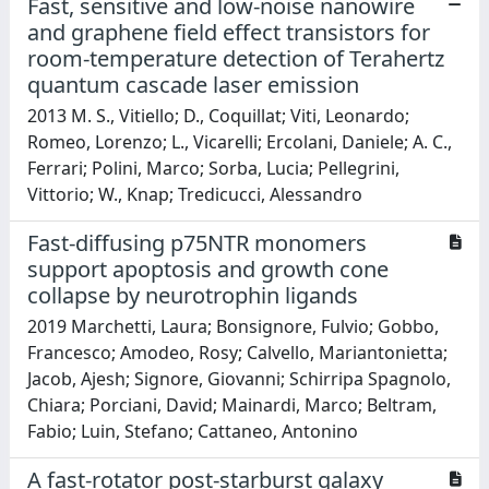
Fast, sensitive and low-noise nanowire
and graphene field effect transistors for
room-temperature detection of Terahertz
quantum cascade laser emission
2013 M. S., Vitiello; D., Coquillat; Viti, Leonardo;
Romeo, Lorenzo; L., Vicarelli; Ercolani, Daniele; A. C.,
Ferrari; Polini, Marco; Sorba, Lucia; Pellegrini,
Vittorio; W., Knap; Tredicucci, Alessandro
Fast-diffusing p75NTR monomers
support apoptosis and growth cone
collapse by neurotrophin ligands
2019 Marchetti, Laura; Bonsignore, Fulvio; Gobbo,
Francesco; Amodeo, Rosy; Calvello, Mariantonietta;
Jacob, Ajesh; Signore, Giovanni; Schirripa Spagnolo,
Chiara; Porciani, David; Mainardi, Marco; Beltram,
Fabio; Luin, Stefano; Cattaneo, Antonino
A fast-rotator post-starburst galaxy