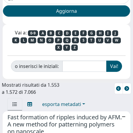
Vai a:
0-9
A
B
C
D
E
F
G
H
I
J
K
L
M
N
O
P
Q
R
S
T
U
V
W
X
Y
Z
o inserisci le iniziali:
Mostrati risultati da 1.553
a 1.572 di 7.066
esporta metadati
Fast formation of ripples induced by AFM.
A new method for patterning polymers
on nanoscale