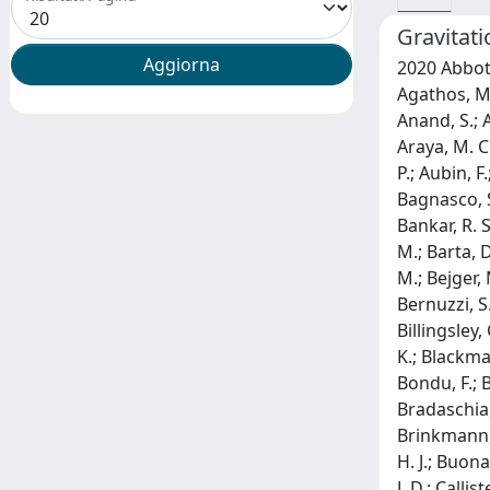
Gravitati
2020 Abbott, R.; Abbott, T. D.; Abraham, S.; Acernese, F.; Ackley, K.; Adams, A.; Adams, C.; Adhikari, R. X.; Adya, V. B.; Affeldt, C.; Agathos, M.; Agatsuma, K.; Aggarwal, N.; Aguiar, O. D.; Aiello, L.; Ain, A.; Ajith, P.; Allen, G.; Allocca, A.; Altin, P. A.; Amato, A.; Anand, S.; Ananyeva, A.; Anderson, S. B.; Anderson, W. G.; Angelova, S. V.; Ansoldi, S.; Antelis, J. M.; Antier, S.; Appert, S.; Arai, K.; Araya, M. C.; Areeda, J. S.; Arene, M.; Arnaud, N.; Aronson, S. M.; Arun, K. G.; Asali, Y.; Ascenzi, S.; Ashton, G.; Aston, S. M.; Astone, P.; Aubin, F.; Aufmuth, P.; Aultoneal, K.; Austin, C.; Avendano, V.; Babak, S.; Badaracco, F.; Bader, M. K. M.; Bae, S.; Baer, A. M.; Bagnasco, S.; Bailes, M.; Baird, J.; Ball, M.; Ballardin, G.; Ballmer, S. W.; Bals, A.; Balsamo, A.; Baltus, G.; Banagiri, S.; Bankar, D.; Bankar, R. S.; Barayoga, J. C.; Barbieri, C.; Barish, B. C.; Barker, D.; Barneo, P.; Barnum, S.; 