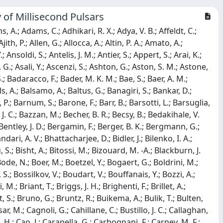
y of Millisecond Pulsars
 S. M.; Gair, J. R.; Gais, J.; Galaudage, S.; Gamba, R.; Ganapathy, D.; Ganguly, A.; Gaonkar, S. G.; Garaventa, B.; Garcia-Quiros, C.; Garufi, F.; Gateley, B.; Gaudio, S.; Gayathri, V.; Gemme, G.; Gennai, A.; George, D.; George, J.; Gergely, L.; Ghonge, S.; Ghosh, A.; Ghosh, A.; Ghosh, S.; Giacomazzo, B.; Giacoppo, L.; Giaime, J. A.; Giardina, K. D.; Gibson, D. R.; Gier, C.; Gill, K.; Giri, P.; Glanzer, J.; Gleckl, A. E.; Godwin, P.; Goetz, E.; Goetz, R.; Gohlke, N.; Goncharov, B.; Gonzalez, G.; Gopakumar, A.; Gossan, S. E.; Gosselin, M.; Gouaty, R.; Grace, B.; Grado, A.; Granata, M.; Granata, V.; Grant, A.; Gras, S.; Grassia, P.; Gray, C.; Gray, R.; Greco, G.; Green, A. C.; Green, R.; Gretarsson, E. M.; Griggs, H. L.; Grignani, G.; Grimaldi, A.; Grimes, E.; Grimm, S. J.; Grote, H.; Grunewald, S.; Gruning, P.; Guerrero, J. G.; Guidi, G. M.; Guimaraes, A. R.; Guixe, G.; Gulati, H. K.; Guo, Y.; Gupta, A.; Gupta, A.; Gupta, P.; Gustafson, E. K.; Gustafson, R.; Guzman, F.; Haegel, L.; Halim, O.; Hall, E. D.; Hamilton, E. Z.; Hammond, G.; Haney, M.; Hanke, M. M.; Hanks, J.; Hanna, C.; Hannam, M. D.; Hannuksela, O. A.; Hannuksela, O.; Hansen, H.; Hansen, T. J.; Hanson, J.; Harder, T.; Hardwick, T.; Haris, K.; Harms, J.; Harry, G. M.; Harry, I. W.; Hartwig, D.; Hasskew, R. K.; Haster, C. -J.; Haughian, K.; Hayes, F. J.; Healy, J.; Heidmann, A.; Heintze, M. C.; Heinze, J.; Heinzel, J.; Heitmann, H.; Hellman, F.; Hello, P.; Helmling-Cornell, A. F.; Hemming, G.; Hendry, M.; Heng, I. S.; Hennes, E.; Hennig, J.; Hennig, M. H.; Vivanco, F. H.; Heurs, M.; Hild, S.; Hill, P.; Hines, A. S.; Hochheim, S.; Hofgard, E.; Hofman, D.; Hohmann, J. N.; Holgado, A. M.; Holland, N. A.; Hollows, I. J.; Holmes, Z. J.; Holt, K.; Holz, D. E.; Hopkins, P.; Horst, C.; Hough, J.; Howell, E. J.; Hoy, C. G.; Hoyland, D.; Huang, Y.; Hubner, M. T.; Huddart, A. D.; Huerta, E. A.; Hughey, B.; Hui, V.; Husa, S.; Huttner, S. H.; Hutzler, B. M.; Huxford, R.; Huynh-Dinh, T.; Idzkowski, B.; Iess, A.; Imperato, S.; Inchauspe, H.; Ingram, C.; Intini, G.; Isi, M.; Iyer, B. R.; Jaberianhamedan, V.; Jacqmin, T.; Jadhav, S. J.; Jadhav, S. P.; James, A. L.; Jani, K.; Janssens, K.; Janthalur, N. N.; Jaranowski, P.; Jariwala, D.; Jaume, R.; Jenkins, A. C.; Jeunon, M.; Jiang, J.; Johns, G. R.; Jones, A. W.; Jones, D. I.; Jones, J. D.; Jones, P.; Jones, R.; Jonker, R. J. G.; Ju, L.; Junker, J.; Kalaghatgi, C. V.; Kalogera, V.; Kamai, B.; Kandhasamy, S.; Kang, G.; Kanner, J. B.; Kapadia, S. J.; Kapasi, D. P.; Karathanasis, C.; Karki, S.; Kashyap, R.; Kasprzack, M.; Kastaun, W.; Katsanevas, S.; Katsavounidis, E.; Katzman, W.; Kawabe, K.; Kefelian, F.; Keitel, D.; Key, J. S.; Khadka, S.; Khalili, F. Y.; Khan, I.; Khan, S.; Khazanov, E. A.; Khetan, N.; Khursheed, M.; Kijbunchoo, N.; Kim, C.; Kim, G. J.; Kim, J. C.; Kim, K.; Kim, W.; Kim, W. S.; Kim, Y. -M.; Kimball, C.; King, P. J.; Kinley-Hanlon, M.; Kirchhoff, R.; Kissel, J. S.; Kleybolte, L.; Klimenko, S.; Knowles, T. D.; Knyazev, E.; Koch, P.; Koehlenbeck, S. M.; Koekoek, G.; Koley, S.; Kolstein, M.; Komori, K.; Kondrashov, V.; Kontos, A.; Koper, N.; Korobko, M.; Korth, W. Z.; Kovalam, M.; Kozak, D. B.; Kramer, C.; Kringel, V.; Krishnendu, N. V.; Krolak, A.; Kuehn, G.; Kumar, A.; Kumar, P.; Kumar, R.; Kumar, R.; Kuns, K.; Kwang, S.; Lackey, B. D.; Laghi, D.; Lalande, E.; Lam, T. L.; Lamberts, A.; Landry, M.; Lane, B. B.; Lang, R. N.; Lange, J.; Lantz, B.; Lanza, R. K.; Rosa, I. L.; Lartaux-Vollard, A.; Lasky, P. D.; Laxen, M.; Lazzarini, A.; Lazzaro, C.; Leaci, P.; Leavey, S.; Lecoeuche, Y. K.; Lee, H. M.; Lee, H. W.; Lee, J.; Lee, K.; Lehmann, J.; Leon, E.; Leroy, N.; Letendre, N.; Levin, Y.; Li, A.; Li, J.; Li, K. J. L.; Li, T. G. F.; Li, X.; Linde, F.; Linker, S. D.; Linley, J. N.; Littenberg, T. B.; Liu, J.; Liu, X.; Llorens-Monteagudo, M.; Lo, R. K. L.; Lockwood, A.; London, L. T.; Longo, A.; Lorenzini, M.; Loriette, V.; Lormand, M.; Losurdo, G.; Lough, J. D.; Lousto, C. O.; Lovelace, G.; Lower, M.; Luck, H.; Lumaca, D.; Lundgren, A. P.; Ma, Y.; Macas, R.; Macinnis, M.; Macleod, D. M.; Macmillan, I. A. O.; Macquet, A.; Magana Hernandez, I.; Magana-Sandoval, F.; Magazzu, C.; Magee, R. M.; Majorana, E.; Maksimovic, I.; Maliakal, S.; Malik, A.; Man, N.; Mandic, V.; Mangano, V