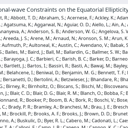
onal-wave Constraints on the Equatorial Ellipticit
Barone, F.; Barr, B.; Barsotti, L.; Barsuglia, M.; Barta, D.; Bartlett, J.; Bartos, I.; Bassiri, R.; Basti, A.; Bawaj, M.; Bayley, J. C.; Bazzan, M.; Becher, B. R.; Becsy, B.; Bedakihale, V. M.; Bejger, M.; Belahcene, I.; Beniwal, D.; Benjamin, M. G.; Bennett, T. F.; Bentley, J. D.; Bergamin, F.; Berger, B. K.; Bergmann, G.; Bernuzzi, S.; Bersanetti, D.; Bertolini, A.; Betzwieser, J.; Bhandare, R.; Bhandari, A. V.; Bhattacharjee, D.; Bidler, J.; Bilenko, I. A.; Billingsley, G.; Birney, R.; Birnholtz, O.; Biscans, S.; Bischi, M.; Biscoveanu, S.; Bisht, A.; Bitossi, M.; Bizouard, M. -A.; Blackburn, J. K.; Blackman, J.; Blair, C. D.; Blair, D. G.; Blair, R. M.; Blanch, O.; Bobba, F.; Bode, N.; Boer, M.; Boetzel, Y.; Bogaert, G.; Boldrini, M.; Bondu, F.; Bonnand, R.; Booker, P.; Boom, B. A.; Bork, R.; Boschi, V.; Bose, S.; Bossilkov, V.; Boudart, V.; Bouffanais, Y.; Bozzi, A.; Bradaschia, C.; Brady, P. R.; Bramley, A.; Branchesi, M.; Brau, J. E.; Breschi, M.; Briant, T.; Briggs, J. H.; Brighenti, F.; Brillet, A.; Brinkmann, M.; Brockill, P.; Brooks, A. F.; Brooks, J.; Brown, D. D.; Brunett, S.; Bruno, G.; Bruntz, R.; Buikema, A.; Bulik, T.; Bulten, H. J.; Buonanno, A.; Buskulic, D.; Byer, R. L.; Cabero, M.; Cadonati, L.; Caesar, M.; Cagnoli, G.; Cahillane, C.; Bustillo, J. C.; Callaghan, J. D.; Callister, T. A.; Calloni, E.; Camp, J. B.; Canepa, M.; Cannon, K. C.; Cao, H.; Cao, J.; Carapella, G.; Carbognani, F.; Carney, M. F.; Carpinelli, M.; Carullo, G.; Carver, T. L.; Diaz, J. C.; Casentini, C.; Caudill, S.; Cavaglia, M.; Cavalier, F.; Cavalieri, R.; Cella, G.; Cerda-Duran, P.; Cesarini, E.; Chaibi, W.; Chakravarti, K.; Chan, C. -L.; Chan, C.; Chandra, K.; Chanial, P.; Chao, S.; Charlton, P.; Chase, E. A.; Chassande-Mottin, E.; Chatterjee, D.; Chaturvedi, M.; Chen, A.; Chen, H. Y.; Chen, X.; Chen, Y.; Cheng, H. -P.; Cheong, C. K.; Chia, H. Y.; Chiadini, F.; Chierici, R.; Chincarini, A.; Chiummo, A.; Cho, G.; Cho, H. S.; Cho, M.; Choate, S.; Christensen, N.; Chu, Q.; Chua, S.; Chung, K. W.; Chung, S.; Ciani, G.; Ciecielag, P.; Cieslar, M.; Cifaldi, M.; Ciobanu, A. A.; Ciolfi, R.; Cipriano, F.; Cirone, A.; Clara, F.; Clark, E. N.; Clark, J. A.; Clarke, L.; Clearwater, P.; Clesse, S.; Cleva, F.; Coccia, E.; Cohadon, P. -F.; Cohen, D. E.; Colleoni, M.; Collette, C. G.; Collins, C.; Colpi, M.; Constancio, M.; Conti, L.; Cooper, S. J.; Corban, P.; Corbitt, T. R.; Cordero-Carrion, I.; Corezzi, S.; Corley, K. R.; Cornish, N.; Corre, D.; Corsi, A.; Cortese, S.; Costa, C. A.; Cotesta, R.; Coughlin, M. W.; Coughlin, S. B.; Coulon, J. -P.; Countryman, S. T.; Couvares, P.; Covas, P. B.; Coward, D. M.; Cowart, M. J.; Coyne, D. C.; Coyne, R.; Creighton, J. D. E.; Creighton, T. D.; Croquette, M.; Crowder, S. G.; Cudell, J. R.; Cullen, T. J.; Cumming, A.; Cummings, R.; Cunningham, L.; Cuoco, E.; Curylo, M.; Dal Canton, T. D.; Dalya, G.; Dana, A.; Daneshgaranbajastani, L. M.; D'Angelo, B.; Danilishin, S. L.; D'Antonio, S.; Danzmann, K.; Darsow-Fromm, C.; Dasgupta, A.; Datrier, L. E. H.; Dattilo, V.; Dave, I.; Davier, M.; Davies, G. S.; Davis, D.; Daw, E. J.; Dean, R.; Debra, D.; Deenadayalan, M.; Degallaix, J.; De Laurentis, M.; Deleglise, S.; Del Favero, V.; De Lillo, N.; Del Pozzo, W.; Demarchi, L. M.; De Matteis, F.; D'Emilio, V.; Demos, N.; Denker, T.; Dent, T.; Depasse, A.; De Pietri, R.; De Rosa, R.; De Rossi, C.; Desalvo, R.; De Varona, O.; Dhurandhar, S.; Diaz, M. C.; Diaz-Ortiz, M.; Didio, N. A.; Dietrich, T.; Di Fiore, L.; Difronzo, C.; Di Giorgio, C.; Di Giovanni, F.; Di Giovanni, M.; Di Girolamo, T.; Di Lieto, A.; Ding, B.; Di Pace, S.; Di Palma, I.; Di Renzo, F.; Divakarla, A. K.; Dmitriev, A.; Doctor, Z.; D'Onofrio, L.; Donovan, F.; Dooley, K. L.; Doravari, S.; Dorrington, I.; Downes, T. P.; Drago, M.; Driggers, J. C.; Du, Z.; Ducoin, J. -G.; Dupej, P.; Durante, O.; D'Urso, D.; Duverne, P. -A.; Dwyer, S. E.; Easter, P. J.; Eddolls, G.; Edelman, B.; Edo, T. B.; Edy, O.; Effler, A.; Eichholz, J.; Eikenberry, S. S.; Eisenmann, M.; Eisenstein, R. A.; Ejlli, A.; Errico, L.; Essick, R. C.; Estelles, H.; Estevez, D.; Etienne, Z. B.; Etzel, T.; Evans, M.; Evans, T. M.; Ewing, B. E.; Fafone, V.; Fair, H.; Fairhurst, S.; Fan, X.; Farah, A. M.; Farinon, S.; Farr, B.; Farr, W. M.; Fauchon-Jones, E. J.; Favata, M.; Fays, M.; Fazio, M.; Feicht, J.; Fejer, M. M.; Feng, F.; Fenyvesi, E.; Ferguson, D. L.; Fernandez-Galiana, A.; Ferrante, I.; Ferreira, T. A.; Fidecaro, F.; Figura, P.; Fiori, I.; Fiorucci, D.; Fishbach, M.; Fisher, R. P.; Fishner, J. M.; Fittipaldi, R.; Fitz-Axen, M.; Fiumara, V.; Flaminio, R.; Floden, E.; Flynn, E.; Fong, H.; Font, J. A.; Forsyth, P. W. F.; Fournier, J. -D.; Frasca, S.; Frasconi, F.; Frei, Z.; Freise, A.; Frey, R.; Frey, V.; Fritschel, P.; Frolov, V. V.; Fronze, G. G.; Fulda, P.; Fyffe, M.; Gabbard, H. A.; Gadre, B. U.; Gaebel,