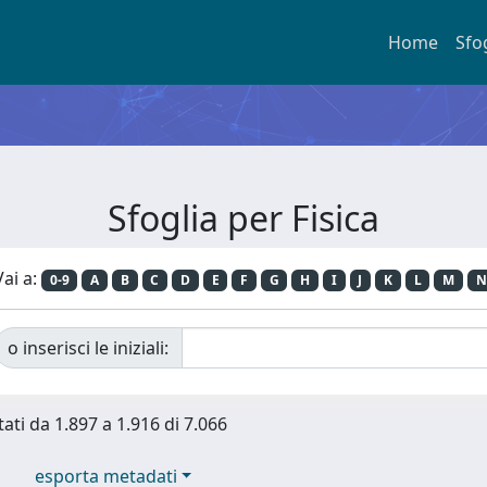
Home
Sfo
Sfoglia per Fisica
Vai a:
0-9
A
B
C
D
E
F
G
H
I
J
K
L
M
N
o inserisci le iniziali:
tati da 1.897 a 1.916 di 7.066
esporta metadati