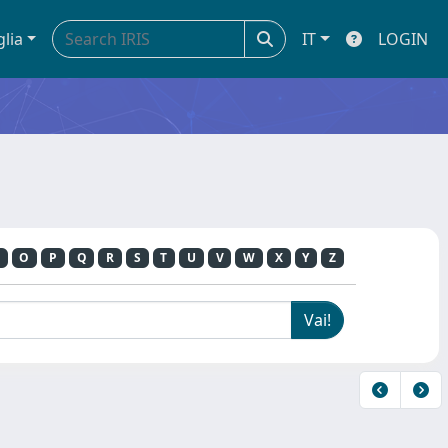
glia
IT
LOGIN
O
P
Q
R
S
T
U
V
W
X
Y
Z