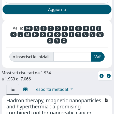
Vai a:
0-9
A
B
C
D
E
F
G
H
I
J
K
L
M
N
O
P
Q
R
S
T
U
V
W
X
Y
Z
o inserisci le iniziali:
Mostrati risultati da 1.934
a 1.953 di 7.066
esporta metadati
Hadron therapy, magnetic nanoparticles
and hyperthermia : a promising
combined tool for pancreatic cancer