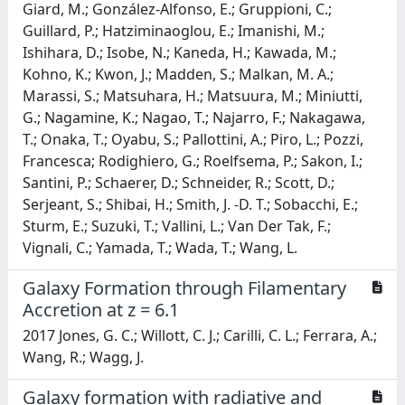
Giard, M.; González-Alfonso, E.; Gruppioni, C.;
Guillard, P.; Hatziminaoglou, E.; Imanishi, M.;
Ishihara, D.; Isobe, N.; Kaneda, H.; Kawada, M.;
Kohno, K.; Kwon, J.; Madden, S.; Malkan, M. A.;
Marassi, S.; Matsuhara, H.; Matsuura, M.; Miniutti,
G.; Nagamine, K.; Nagao, T.; Najarro, F.; Nakagawa,
T.; Onaka, T.; Oyabu, S.; Pallottini, A.; Piro, L.; Pozzi,
Francesca; Rodighiero, G.; Roelfsema, P.; Sakon, I.;
Santini, P.; Schaerer, D.; Schneider, R.; Scott, D.;
Serjeant, S.; Shibai, H.; Smith, J. -D. T.; Sobacchi, E.;
Sturm, E.; Suzuki, T.; Vallini, L.; Van Der Tak, F.;
Vignali, C.; Yamada, T.; Wada, T.; Wang, L.
Galaxy Formation through Filamentary
Accretion at z = 6.1
2017 Jones, G. C.; Willott, C. J.; Carilli, C. L.; Ferrara, A.;
Wang, R.; Wagg, J.
Galaxy formation with radiative and