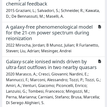
chemical feedback
2015 Graziani, L.; Salvadori, S.; Schneider, R.; Kawata,
D.; De Bennassuti, M.; Maselli, A.
A galaxy-free phenomenological model
for the 21-cm power spectrum during
reionization
2022 Mirocha, Jordan; B Munoz, Julian; R Furlanetto,
Steven; Liu, Adrian; Mesinger, Andrei
Galaxy-scale ionised winds driven by
ultra-fast outflows in two nearby quasars
2020 Marasco, A.; Cresci, Giovanni; Nardini, E.;
Mannucci, F.; Marconi, Alessandro; Tozzi, P.; Tozzi, G.;
Amiri, A.; Venturi, Giacomo; Piconcelli, Enrico;
Lanzuisi, G.; Tombesi, Francesco; Mingozzi, M.;
Perna, Marianna; Carniani, Stefano; Brusa, Marcella;
Di Serego Alighieri, S.