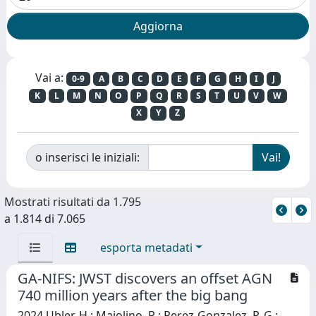
Vai a:
0-9
A
B
C
D
E
F
G
H
I
J
K
L
M
N
O
P
Q
R
S
T
U
V
W
X
Y
Z
o inserisci le iniziali:
Mostrati risultati da 1.795
a 1.814 di 7.065
esporta metadati
GA-NIFS: JWST discovers an offset AGN
740 million years after the big bang
2024 Ubler, H.; Maiolino, R.; Perez-Gonzalez, P. G.;