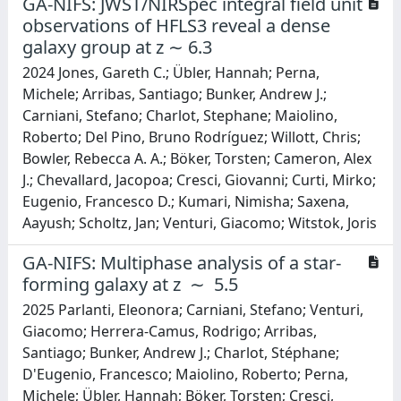
GA-NIFS: JWST/NIRSpec integral field unit
observations of HFLS3 reveal a dense
galaxy group at z ∼ 6.3
2024 Jones, Gareth C.; Übler, Hannah; Perna,
Michele; Arribas, Santiago; Bunker, Andrew J.;
Carniani, Stefano; Charlot, Stephane; Maiolino,
Roberto; Del Pino, Bruno Rodríguez; Willott, Chris;
Bowler, Rebecca A. A.; Böker, Torsten; Cameron, Alex
J.; Chevallard, Jacopoa; Cresci, Giovanni; Curti, Mirko;
Eugenio, Francesco D.; Kumari, Nimisha; Saxena,
Aayush; Scholtz, Jan; Venturi, Giacomo; Witstok, Joris
GA-NIFS: Multiphase analysis of a star-
forming galaxy at z ∼ 5.5
2025 Parlanti, Eleonora; Carniani, Stefano; Venturi,
Giacomo; Herrera-Camus, Rodrigo; Arribas,
Santiago; Bunker, Andrew J.; Charlot, Stéphane;
D'Eugenio, Francesco; Maiolino, Roberto; Perna,
Michele; Übler, Hannah; Böker, Torsten; Cresci,