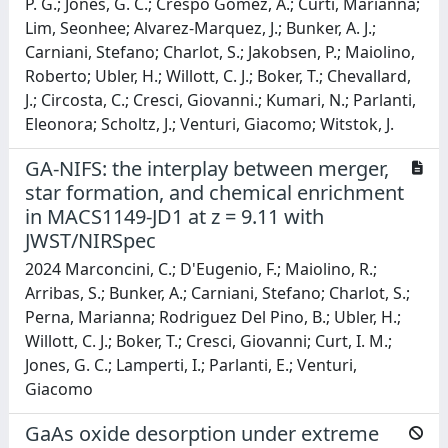
P. G.; Jones, G. C.; Crespo Gomez, A.; Curti, Marianna;
Lim, Seonhee; Alvarez-Marquez, J.; Bunker, A. J.;
Carniani, Stefano; Charlot, S.; Jakobsen, P.; Maiolino,
Roberto; Ubler, H.; Willott, C. J.; Boker, T.; Chevallard,
J.; Circosta, C.; Cresci, Giovanni.; Kumari, N.; Parlanti,
Eleonora; Scholtz, J.; Venturi, Giacomo; Witstok, J.
GA-NIFS: the interplay between merger,
star formation, and chemical enrichment
in MACS1149-JD1 at z = 9.11 with
JWST/NIRSpec
2024 Marconcini, C.; D'Eugenio, F.; Maiolino, R.;
Arribas, S.; Bunker, A.; Carniani, Stefano; Charlot, S.;
Perna, Marianna; Rodriguez Del Pino, B.; Ubler, H.;
Willott, C. J.; Boker, T.; Cresci, Giovanni; Curt, I. M.;
Jones, G. C.; Lamperti, I.; Parlanti, E.; Venturi,
Giacomo
GaAs oxide desorption under extreme