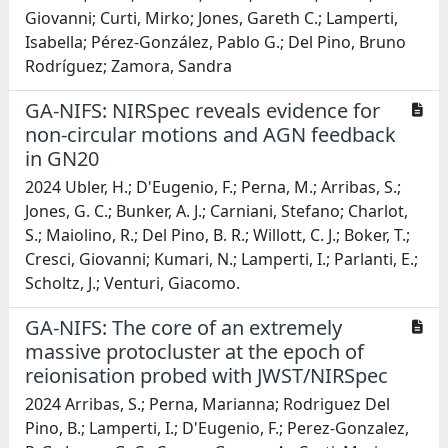
Giovanni; Curti, Mirko; Jones, Gareth C.; Lamperti,
Isabella; Pérez-González, Pablo G.; Del Pino, Bruno
Rodríguez; Zamora, Sandra
GA-NIFS: NIRSpec reveals evidence for
non-circular motions and AGN feedback
in GN20
2024 Ubler, H.; D'Eugenio, F.; Perna, M.; Arribas, S.;
Jones, G. C.; Bunker, A. J.; Carniani, Stefano; Charlot,
S.; Maiolino, R.; Del Pino, B. R.; Willott, C. J.; Boker, T.;
Cresci, Giovanni; Kumari, N.; Lamperti, I.; Parlanti, E.;
Scholtz, J.; Venturi, Giacomo.
GA-NIFS: The core of an extremely
massive protocluster at the epoch of
reionisation probed with JWST/NIRSpec
2024 Arribas, S.; Perna, Marianna; Rodriguez Del
Pino, B.; Lamperti, I.; D'Eugenio, F.; Perez-Gonzalez,