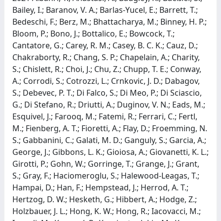
Bailey, I.; Baranov, V. A.; Barlas-Yucel, E.; Barrett, T.;
Bedeschi, F.; Berz, M.; Bhattacharya, M.; Binney, H. P.;
Bloom, P.; Bono, J.; Bottalico, E.; Bowcock, T.;
Cantatore, G.; Carey, R. M.; Casey, B. C. K.; Cauz, D.;
Chakraborty, R.; Chang, S. P.; Chapelain, A.; Charity,
S.; Chislett, R.; Choi, J.; Chu, Z.; Chupp, T. E.; Conway,
A.; Corrodi, S.; Cotrozzi, L.; Crnkovic, J. D.; Dabagov,
S.; Debevec, P. T.; Di Falco, S.; Di Meo, P.; Di Sciascio,
G.; Di Stefano, R.; Driutti, A.; Duginov, V. N.; Eads, M.;
Esquivel, J.; Farooq, M.; Fatemi, R.; Ferrari, C.; Fertl,
M.; Fienberg, A. T.; Fioretti, A.; Flay, D.; Froemming, N.
S.; Gabbanini, C.; Galati, M. D.; Ganguly, S.; Garcia, A.;
George, J.; Gibbons, L. K.; Gioiosa, A.; Giovanetti, K. L.;
Girotti, P.; Gohn, W.; Gorringe, T.; Grange, J.; Grant,
S.; Gray, F.; Haciomeroglu, S.; Halewood-Leagas, T.;
Hampai, D.; Han, F.; Hempstead, J.; Herrod, A. T.;
Hertzog, D. W.; Hesketh, G.; Hibbert, A.; Hodge, Z.;
Holzbauer, J. L.; Hong, K. W.; Hong, R.; Iacovacci, M.;