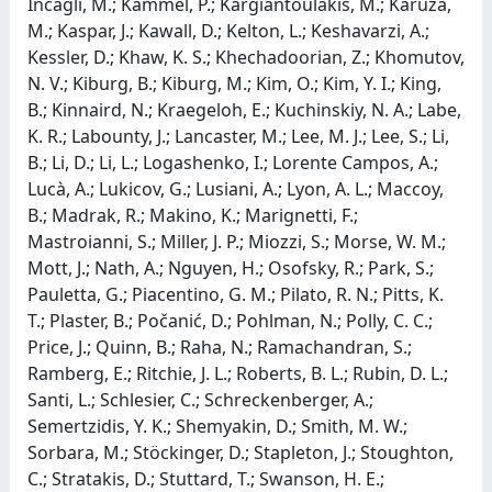
Incagli, M.; Kammel, P.; Kargiantoulakis, M.; Karuza,
M.; Kaspar, J.; Kawall, D.; Kelton, L.; Keshavarzi, A.;
Kessler, D.; Khaw, K. S.; Khechadoorian, Z.; Khomutov,
N. V.; Kiburg, B.; Kiburg, M.; Kim, O.; Kim, Y. I.; King,
B.; Kinnaird, N.; Kraegeloh, E.; Kuchinskiy, N. A.; Labe,
K. R.; Labounty, J.; Lancaster, M.; Lee, M. J.; Lee, S.; Li,
B.; Li, D.; Li, L.; Logashenko, I.; Lorente Campos, A.;
Lucà, A.; Lukicov, G.; Lusiani, A.; Lyon, A. L.; Maccoy,
B.; Madrak, R.; Makino, K.; Marignetti, F.;
Mastroianni, S.; Miller, J. P.; Miozzi, S.; Morse, W. M.;
Mott, J.; Nath, A.; Nguyen, H.; Osofsky, R.; Park, S.;
Pauletta, G.; Piacentino, G. M.; Pilato, R. N.; Pitts, K.
T.; Plaster, B.; Počanić, D.; Pohlman, N.; Polly, C. C.;
Price, J.; Quinn, B.; Raha, N.; Ramachandran, S.;
Ramberg, E.; Ritchie, J. L.; Roberts, B. L.; Rubin, D. L.;
Santi, L.; Schlesier, C.; Schreckenberger, A.;
Semertzidis, Y. K.; Shemyakin, D.; Smith, M. W.;
Sorbara, M.; Stöckinger, D.; Stapleton, J.; Stoughton,
C.; Stratakis, D.; Stuttard, T.; Swanson, H. E.;