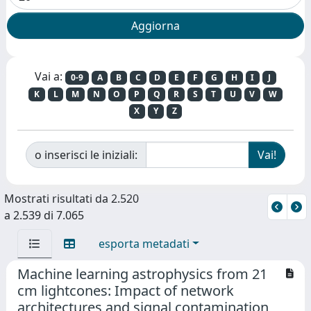
Vai a:
0-9
A
B
C
D
E
F
G
H
I
J
K
L
M
N
O
P
Q
R
S
T
U
V
W
X
Y
Z
o inserisci le iniziali:
Mostrati risultati da 2.520
a 2.539 di 7.065
esporta metadati
Machine learning astrophysics from 21
cm lightcones: Impact of network
architectures and signal contamination