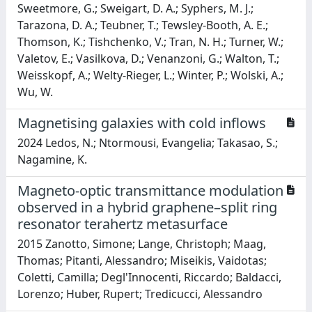
Sweetmore, G.; Sweigart, D. A.; Syphers, M. J.;
Tarazona, D. A.; Teubner, T.; Tewsley-Booth, A. E.;
Thomson, K.; Tishchenko, V.; Tran, N. H.; Turner, W.;
Valetov, E.; Vasilkova, D.; Venanzoni, G.; Walton, T.;
Weisskopf, A.; Welty-Rieger, L.; Winter, P.; Wolski, A.;
Wu, W.
Magnetising galaxies with cold inflows
2024 Ledos, N.; Ntormousi, Evangelia; Takasao, S.;
Nagamine, K.
Magneto-optic transmittance modulation
observed in a hybrid graphene–split ring
resonator terahertz metasurface
2015 Zanotto, Simone; Lange, Christoph; Maag,
Thomas; Pitanti, Alessandro; Miseikis, Vaidotas;
Coletti, Camilla; Degl'Innocenti, Riccardo; Baldacci,
Lorenzo; Huber, Rupert; Tredicucci, Alessandro