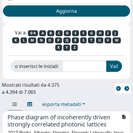
Vai a:
0-9
A
B
C
D
E
F
G
H
I
J
K
L
M
N
O
P
Q
R
S
T
U
V
W
X
Y
Z
o inserisci le iniziali:
Mostrati risultati da 4.375
a 4.394 di 7.065
esporta metadati
Phase diagram of incoherently driven
strongly correlated photonic lattices
2017 Biella, Alberto; Storme, Florent; Lebreuilly, Jose;