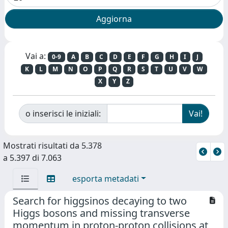
Vai a:
0-9
A
B
C
D
E
F
G
H
I
J
K
L
M
N
O
P
Q
R
S
T
U
V
W
X
Y
Z
o inserisci le iniziali:
Mostrati risultati da 5.378
a 5.397 di 7.063
esporta metadati
Search for higgsinos decaying to two
Higgs bosons and missing transverse
momentum in proton-proton collisions at