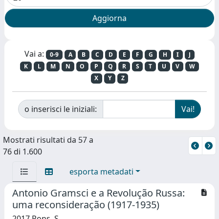
Vai a:
0-9
A
B
C
D
E
F
G
H
I
J
K
L
M
N
O
P
Q
R
S
T
U
V
W
X
Y
Z
o inserisci le iniziali:
Mostrati risultati da 57 a
76 di 1.600
esporta metadati
Antonio Gramsci e a Revolução Russa:
uma reconsideração (1917-1935)
2017 Pons, S.