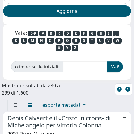
Vai a:
0-9
A
B
C
D
E
F
G
H
I
J
K
L
M
N
O
P
Q
R
S
T
U
V
W
X
Y
Z
o inserisci le iniziali:
Mostrati risultati da 280 a
299 di 1.600
esporta metadati
Denis Calvaert e il «Cristo in croce» di
Michelangelo per Vittoria Colonna
2007 Firpo, Massimo