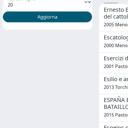
Ernesto B
del catt
2005 Menoz
Escatologi
2000 Menoz
Esercizi d
2001 Pastor
Esilio e 
2013 Torch
ESPAÑA 
BATAILL
2015 Pastor
Espejos d