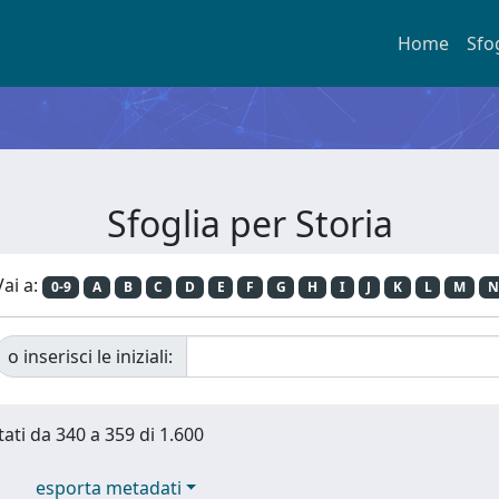
Home
Sfo
Sfoglia per Storia
Vai a:
0-9
A
B
C
D
E
F
G
H
I
J
K
L
M
N
o inserisci le iniziali:
tati da 340 a 359 di 1.600
esporta metadati