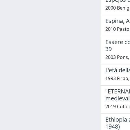
2000 Benig
Espina, 
2010 Pastor
Essere co
39
2003 Pons,
L'età del
1993 Firpo
"ETERNAR
medieva
2019 Cutolo
Ethiopia
1948)