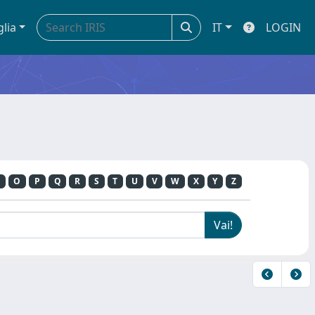
glia
IT
LOGIN
O
P
Q
R
S
T
U
V
W
X
Y
Z