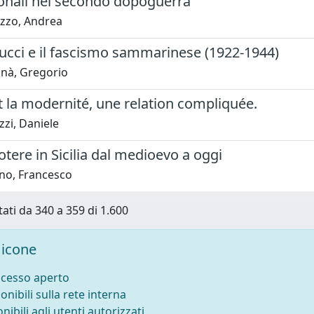
ionali nel secondo dopoguerra
zzo, Andrea
ucci e il fascismo sammarinese (1922-1944)
nà, Gregorio
et la modernité, une relation compliquée.
zi, Daniele
potere in Sicilia dal medioevo a oggi
no, Francesco
tati da 340 a 359 di 1.600
icone
ccesso aperto
onibili sulla rete interna
nibili agli utenti autorizzati