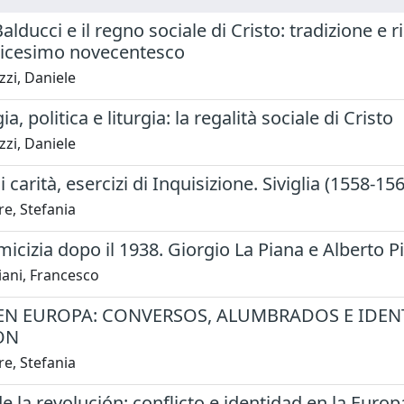
alducci e il regno sociale di Cristo: tradizione e 
olicesimo novecentesco
zi, Daniele
a, politica e liturgia: la regalità sociale di Cristo
zi, Daniele
i carità, esercizi di Inquisizione. Siviglia (1558-15
e, Stefania
amicizia dopo il 1938. Giorgio La Piana e Alberto Pi
iani, Francesco
EN EUROPA: CONVERSOS, ALUMBRADOS E IDEN
ON
e, Stefania
e la revolución: conflicto e identidad en la Eur