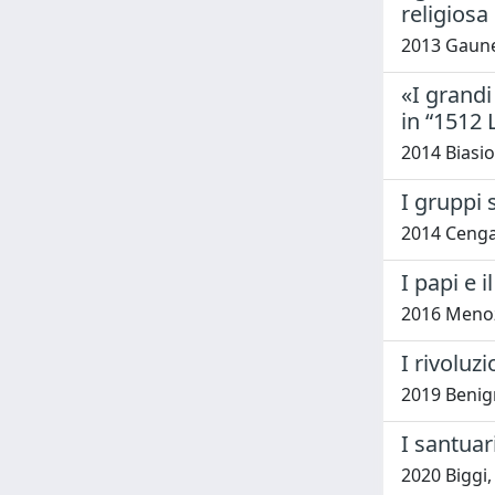
religiosa
2013 Gaune
«I grandi
in “1512 
2014 Biasio
I gruppi 
2014 Cengar
I papi e 
2016 Menoz
I rivoluz
2019 Benig
I santuar
2020 Biggi,