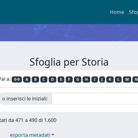
Home
Sfo
Sfoglia per Storia
Vai a:
0-9
A
B
C
D
E
F
G
H
I
J
K
L
M
N
o inserisci le iniziali:
tati da 471 a 490 di 1.600
esporta metadati