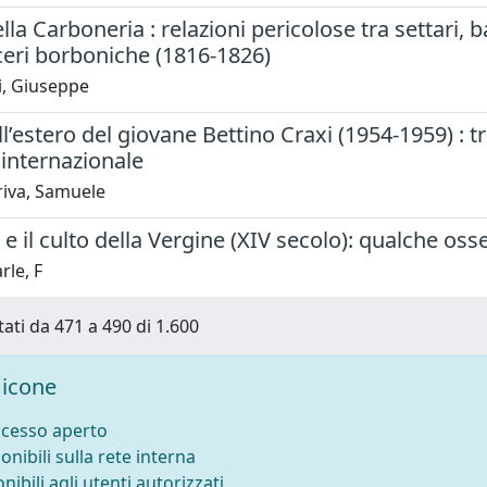
della Carboneria : relazioni pericolose tra settari, 
ceri borboniche (1816-1826)
i, Giuseppe
all’estero del giovane Bettino Craxi (1954-1959) : 
internazionale
riva, Samuele
i e il culto della Vergine (XIV secolo): qualche os
le, F
tati da 471 a 490 di 1.600
icone
ccesso aperto
onibili sulla rete interna
nibili agli utenti autorizzati