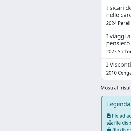
I sicari 
nelle car
2024 Perell
I viaggi 
pensiero 
2023 Sotto
I Viscont
2010 Cengar
Mostrati risul
Legenda 
file ad a
file disp
file dispo