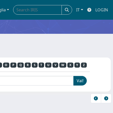
glia
IT
LOGIN
O
P
Q
R
S
T
U
V
W
X
Y
Z