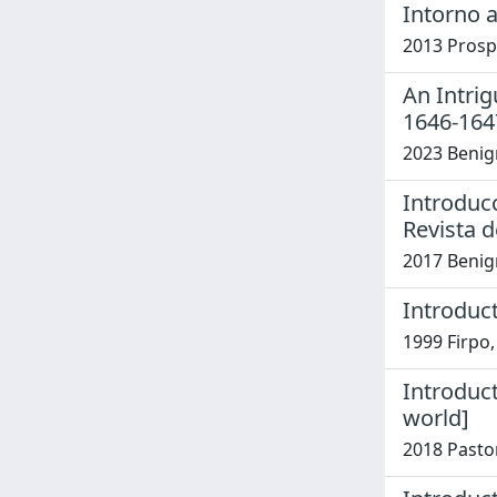
Intorno a
2013 Prosp
An Intrig
1646-164
2023 Benig
Introducc
Revista d
2017 Benig
Introduc
1999 Firpo
Introduct
world]
2018 Pastor