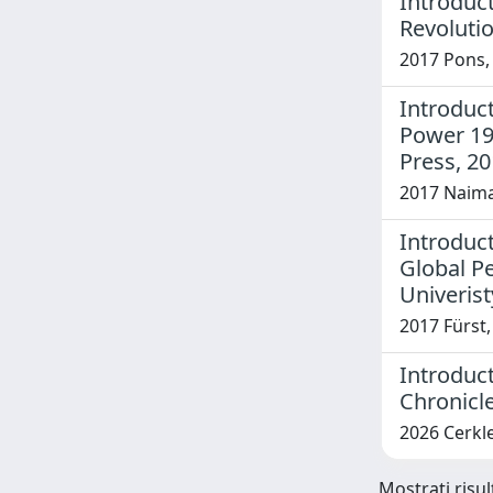
Introduct
Revoluti
2017 Pons, 
Introduc
Power 194
Press, 20
2017 Naima
Introduc
Global Pe
Univerist
2017 Fürst,
Introduct
Chronicle
2026 Cerkle
Mostrati risul