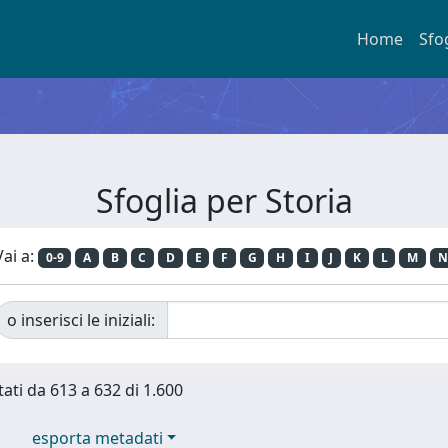
Home
Sfo
Sfoglia per Storia
Vai a:
0-9
A
B
C
D
E
F
G
H
I
J
K
L
M
N
o inserisci le iniziali:
tati da 613 a 632 di 1.600
esporta metadati