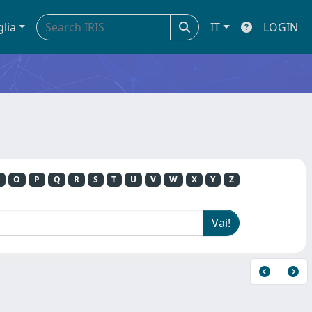
glia
IT
LOGIN
O
P
Q
R
S
T
U
V
W
X
Y
Z