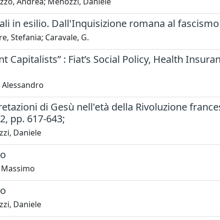
zzo, Andrea; Menozzi, Daniele
uali in esilio. Dall'Inquisizione romana al fascismo
e, Stefania; Caravale, G.
ent Capitalists” : Fiat’s Social Policy, Health Ins
, Alessandro
retazioni di Gesù nell'età della Rivoluzione frances
2, pp. 617-643;
zi, Daniele
to
, Massimo
to
zi, Daniele