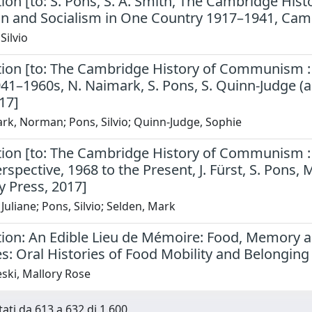
ion [to: S. Pons, S. A. Smith, The Cambridge Hi
on and Socialism in One Country 1917–1941, Camb
Silvio
tion [to: The Cambridge History of Communism :
1–1960s, N. Naimark, S. Pons, S. Quinn-Judge (a
17]
rk, Norman; Pons, Silvio; Quinn-Judge, Sophie
tion [to: The Cambridge History of Communism
rspective, 1968 to the Present, J. Fürst, S. Pons
y Press, 2017]
 Juliane; Pons, Silvio; Selden, Mark
ion: An Edible Lieu de Mémoire: Food, Memory and
s: Oral Histories of Food Mobility and Belonging
ski, Mallory Rose
tati da 613 a 632 di 1.600