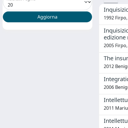
Inquisizi
1992 Firpo
Inquisizi
edizione 
2005 Firpo
The insu
2012 Benig
Integrati
2006 Benig
Intellett
2011 Mariu
Intellett