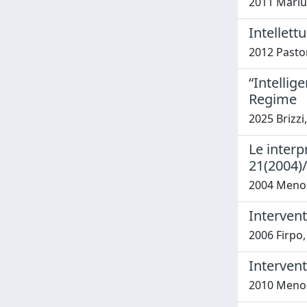
2011 Mariu
Intellett
2012 Pastor
“Intellig
Regime
2025 Brizzi
Le interp
21(2004)/
2004 Menoz
Interven
2006 Firpo
Interven
2010 Menoz