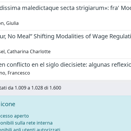
ssima maledictaque secta strigiarum»: fra' Mode
n, Giulia
r, No Meal” Shifting Modalities of Wage Regulat
el, Catharina Charlotte
n conflicto en el siglo diecisiete: algunas refle
no, Francesco
tati da 1.009 a 1.028 di 1.600
icone
ccesso aperto
onibili sulla rete interna
nibili agli utenti autorizzati