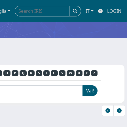
glia
IT
LOGIN
O
P
Q
R
S
T
U
V
W
X
Y
Z