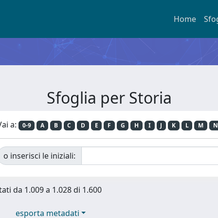
Home
Sfo
Sfoglia per Storia
Vai a:
0-9
A
B
C
D
E
F
G
H
I
J
K
L
M
N
o inserisci le iniziali:
tati da 1.009 a 1.028 di 1.600
esporta metadati