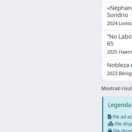
«Nephandi
Sondrio
2024 Loviso
“No Labou
65
2025 Haens
Nobleza e
2023 Benig
Mostrati risul
Legenda 
file ad a
file disp
file dispo