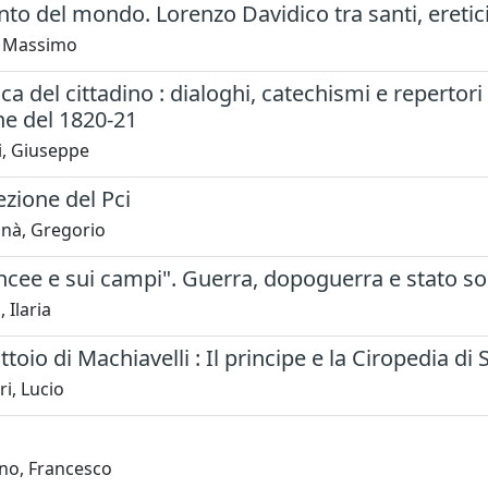
into del mondo. Lorenzo Davidico tra santi, eretici,
, Massimo
ca del cittadino : dialoghi, catechismi e repertori 
ne del 1820-21
i, Giuseppe
ezione del Pci
nà, Gregorio
incee e sui campi". Guerra, dopoguerra e stato soci
 Ilaria
ittoio di Machiavelli : Il principe e la Ciropedia di
ri, Lucio
no, Francesco