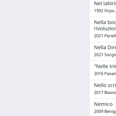
Nel labir
1992 Firpo
Nella boc
rivoluzio
2021 Perell
Nella Dir
2021 Sorgo
"Nelle tr
2016 Pavan,
Nello scr
2017 Biasio
Nemico
2009 Benig