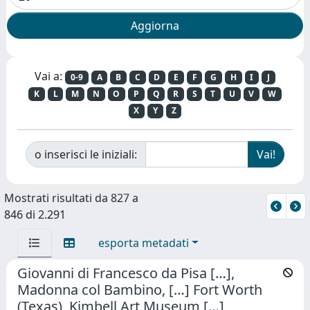
Vai a:
0-9
A
B
C
D
E
F
G
H
I
J
K
L
M
N
O
P
Q
R
S
T
U
V
W
X
Y
Z
o inserisci le iniziali:
Mostrati risultati da 827 a
846 di 2.291
esporta metadati
Giovanni di Francesco da Pisa […],
Madonna col Bambino, […] Fort Worth
(Texas), Kimbell Art Museum […]