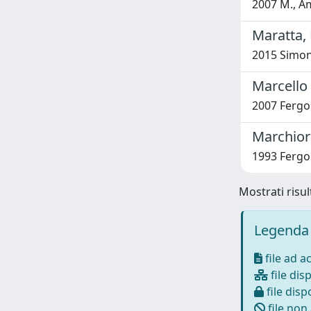
2007 M., Ama
Maratta, 
2015 Simon
Marcello 
2007 Fergon
Marchiori
1993 Fergon
Mostrati risul
Legenda 
file ad a
file disp
file dispo
file non