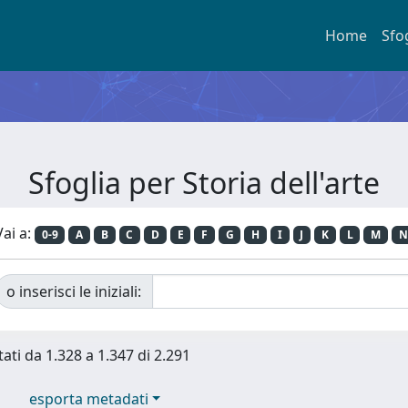
Home
Sfo
Sfoglia per Storia dell'arte
Vai a:
0-9
A
B
C
D
E
F
G
H
I
J
K
L
M
N
o inserisci le iniziali:
tati da 1.328 a 1.347 di 2.291
esporta metadati