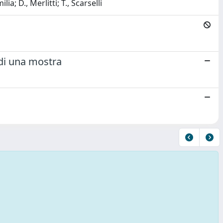
a; D., Merlitti; T., Scarselli
 di una mostra