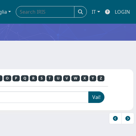
glia
IT
LOGIN
O
P
Q
R
S
T
U
V
W
X
Y
Z