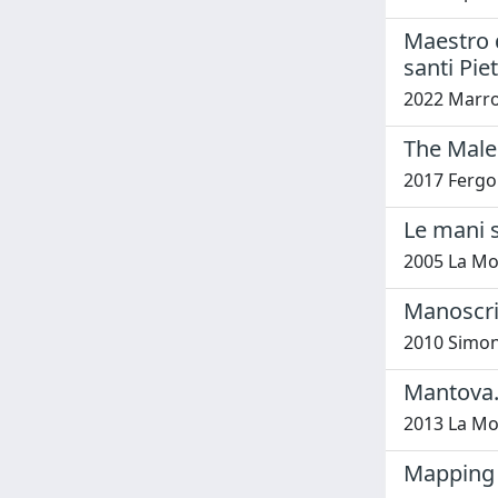
Maestro d
santi Pie
2022 Marro
The Male
2017 Fergon
Le mani s
2005 La Mo
Manoscritt
2010 Simon
Mantova.
2013 La Mo
Mapping d