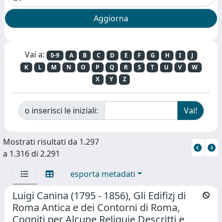
Vai a:
0-9
A
B
C
D
E
F
G
H
I
J
K
L
M
N
O
P
Q
R
S
T
U
V
W
X
Y
Z
o inserisci le iniziali:
Mostrati risultati da 1.297
a 1.316 di 2.291
esporta metadati
Luigi Canina (1795 - 1856), Gli Edifizj di
Roma Antica e dei Contorni di Roma,
Cogniti per Alcune Reliquie Descritti e