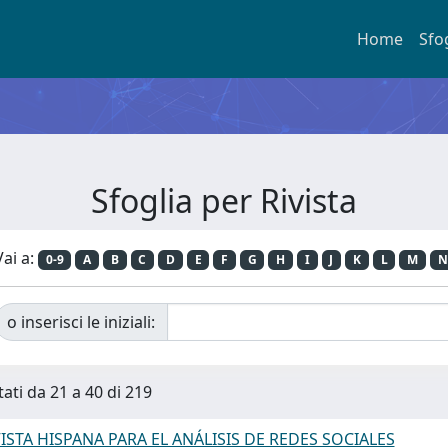
Home
Sfo
Sfoglia per Rivista
Vai a:
0-9
A
B
C
D
E
F
G
H
I
J
K
L
M
N
o inserisci le iniziali:
tati da 21 a 40 di 219
ISTA HISPANA PARA EL ANÁLISIS DE REDES SOCIALES