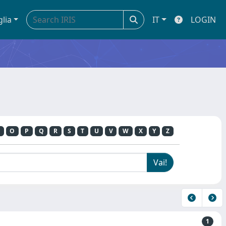
glia
IT
LOGIN
O
P
Q
R
S
T
U
V
W
X
Y
Z
1