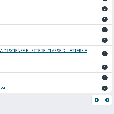
2
1
1
1
DI SCIENZE E LETTERE. CLASSE DI LETTERE E
1
1
1
OVA
7