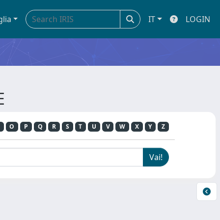
glia
IT
LOGIN
E
O
P
Q
R
S
T
U
V
W
X
Y
Z