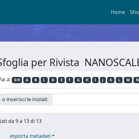
Home
Sfo
Sfoglia per Rivista NANOSCAL
Vai a:
0-9
A
B
C
D
E
F
G
H
I
J
K
L
M
N
o inserisci le iniziali:
tati da 9 a 13 di 13
esporta metadati