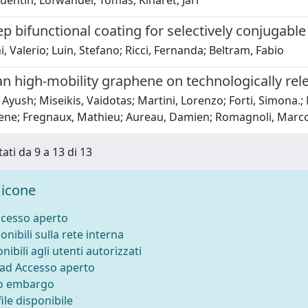
entin; Löfwander, Tomas; Kinaret, Jari
ep bifunctional coating for selectively conjugabl
i, Valerio; Luin, Stefano; Ricci, Fernanda; Beltram, Fabio
an high-mobility graphene on technologically rel
 Ayush; Miseikis, Vaidotas; Martini, Lorenzo; Forti, Simon
Jihene; Fregnaux, Mathieu; Aureau, Damien; Romagnoli, Marco; 
tati da 9 a 13 di 13
icone
ccesso aperto
onibili sulla rete interna
nibili agli utenti autorizzati
 ad Accesso aperto
to embargo
ile disponibile