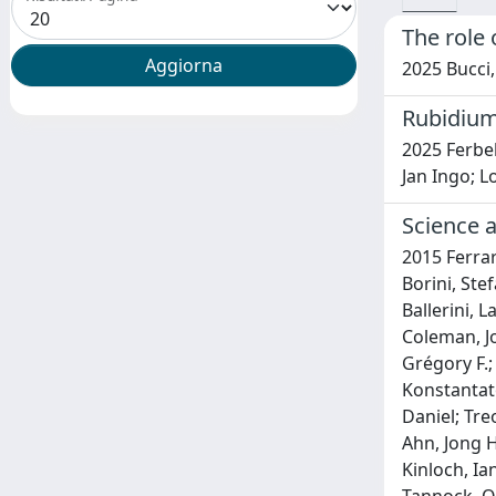
The role 
2025 Bucci,
Rubidium
2025 Ferbel
Jan Ingo; L
Science 
2015 Ferrar
Borini, Ste
Ballerini, L
Coleman, Jo
Grégory F.;
Konstantato
Daniel; Tre
Ahn, Jong H
Kinloch, Ia