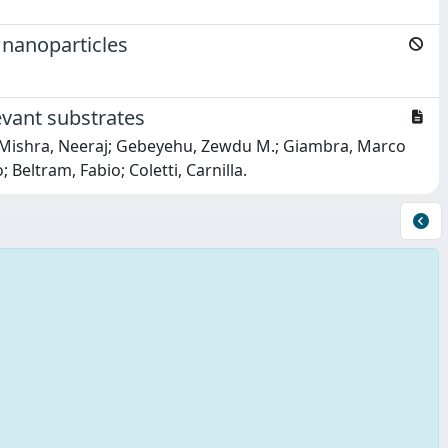
e nanoparticles
evant substrates
a.; Mishra, Neeraj; Gebeyehu, Zewdu M.; Giambra, Marco
Beltram, Fabio; Coletti, Carnilla.