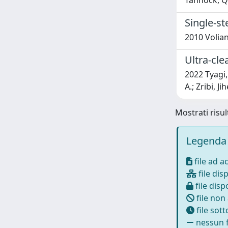
Tannock, Qu
Single-st
2010 Volian
Ultra-cle
2022 Tyagi,
A.; Zribi, 
Mostrati risul
Legenda 
file ad a
file disp
file dispo
file non
file sot
nessun f