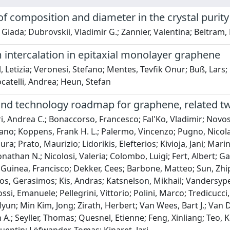
of composition and diameter in the crystal puri
 Giada; Dubrovskii, Vladimir G.; Zannier, Valentina; Beltram, 
 intercalation in epitaxial monolayer graphene
, Letizia; Veronesi, Stefano; Mentes, Tevfik Onur; Buß, Lars; 
ocatelli, Andrea; Heun, Stefan
and technology roadmap for graphene, related tw
i, Andrea C.; Bonaccorso, Francesco; Fal'Ko, Vladimir; Novos
fano; Koppens, Frank H. L.; Palermo, Vincenzo; Pugno, Nicola
aura; Prato, Maurizio; Lidorikis, Elefterios; Kivioja, Jani; Ma
nathan N.; Nicolosi, Valeria; Colombo, Luigi; Fert, Albert; 
 Guinea, Francisco; Dekker, Cees; Barbone, Matteo; Sun, Zhip
s, Gerasimos; Kis, Andras; Katsnelson, Mikhail; Vandersypen
ossi, Emanuele; Pellegrini, Vittorio; Polini, Marco; Tredicuc
yun; Min Kim, Jong; Zirath, Herbert; Van Wees, Bart J.; Van D
n A.; Seyller, Thomas; Quesnel, Etienne; Feng, Xinliang; Teo, 