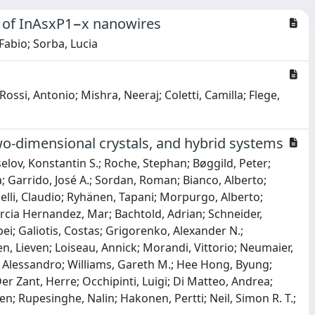
ty of InAsxP1−x nanowires
Fabio; Sorba, Lucia
Rossi, Antonio; Mishra, Neeraj; Coletti, Camilla; Flege,
o-dimensional crystals, and hybrid systems
elov, Konstantin S.; Roche, Stephan; Bøggild, Peter;
; Garrido, José A.; Sordan, Roman; Bianco, Alberto;
rinelli, Claudio; Ryhänen, Tapani; Morpurgo, Alberto;
Garcia Hernandez, Mar; Bachtold, Adrian; Schneider,
ei; Galiotis, Costas; Grigorenko, Alexander N.;
, Lieven; Loiseau, Annick; Morandi, Vittorio; Neumaier,
ci, Alessandro; Williams, Gareth M.; Hee Hong, Byung;
er Zant, Herre; Occhipinti, Luigi; Di Matteo, Andrea;
Ken; Rupesinghe, Nalin; Hakonen, Pertti; Neil, Simon R. T.;