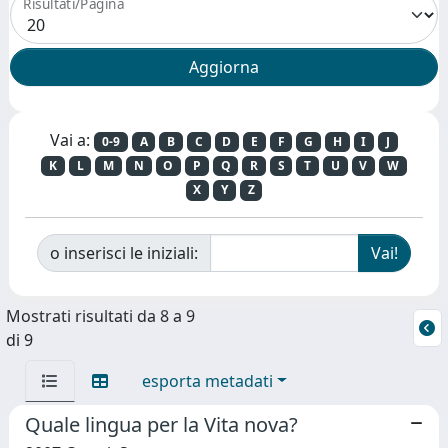
Risultati/Pagina
Vai a:
0-9
A
B
C
D
E
F
G
H
I
J
K
L
M
N
O
P
Q
R
S
T
U
V
W
X
Y
Z
o inserisci le iniziali:
Mostrati risultati da 8 a 9
di 9
esporta metadati
Quale lingua per la Vita nova?