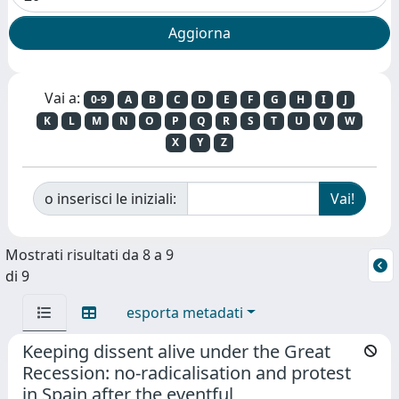
Vai a:
0-9
A
B
C
D
E
F
G
H
I
J
K
L
M
N
O
P
Q
R
S
T
U
V
W
X
Y
Z
o inserisci le iniziali:
Mostrati risultati da 8 a 9
di 9
esporta metadati
Keeping dissent alive under the Great
Recession: no-radicalisation and protest
in Spain after the eventful