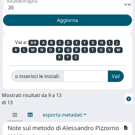
Risultati/Pagina
Vai a:
0-9
A
B
C
D
E
F
G
H
I
J
K
L
M
N
O
P
Q
R
S
T
U
V
W
X
Y
Z
o inserisci le iniziali:
Mostrati risultati da 9 a 13
di 13
esporta metadati
Note sul metodo di Alessandro Pizzorno